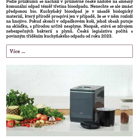
Podle průzkumů se nachází v průměrné české nádobě na směsný
komunální odpad téměř třetina bioodpadu. Nenechte se ale zmást
předponou bio. Kuchyňský bioodpad je v zásadě biologický
materiál, který přírodě prospívá jen v případě, že se v něm rozloží
na hnojivo. Pokud skončí v odpadkovém koši, jehož obsah putuje
na skládku, s přírodou určitě nesplyne. Naopak, stává se zdrojem
nebezpečných bakterií a plynů. Česká legislativa počítá s
povinným tříděním kuchyňského odpadu od roku 2023.
Více ...