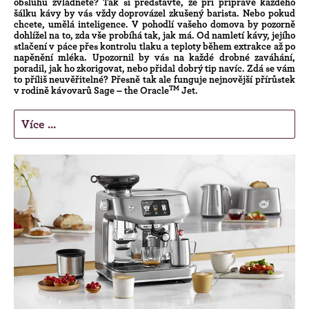
obsluhu zvládnete? Tak si představte, že při přípravě každého
šálku kávy by vás vždy doprovázel zkušený barista. Nebo pokud
chcete, umělá inteligence. V pohodlí vašeho domova by pozorně
dohlížel na to, zda vše probíhá tak, jak má. Od namletí kávy, jejího
stlačení v páce přes kontrolu tlaku a teploty během extrakce až po
napěnění mléka. Upozornil by vás na každé drobné zaváhání,
poradil, jak ho zkorigovat, nebo přidal dobrý tip navíc. Zdá se vám
to příliš neuvěřitelné? Přesně tak ale funguje nejnovější přírůstek
TM
v rodině kávovarů Sage – the Oracle
Jet.
Více ...