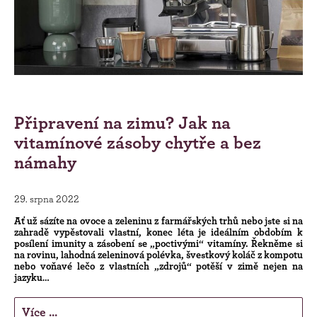
Připravení na zimu? Jak na
vitamínové zásoby chytře a bez
námahy
29. srpna 2022
Ať už sázíte na ovoce a zeleninu z farmářských trhů nebo jste si na
zahradě vypěstovali vlastní, konec léta je ideálním obdobím k
posílení imunity a zásobení se „poctivými“ vitamíny. Řekněme si
na rovinu, lahodná zeleninová polévka, švestkový koláč z kompotu
nebo voňavé lečo z vlastních „zdrojů“ potěší v zimě nejen na
jazyku…
Více ...