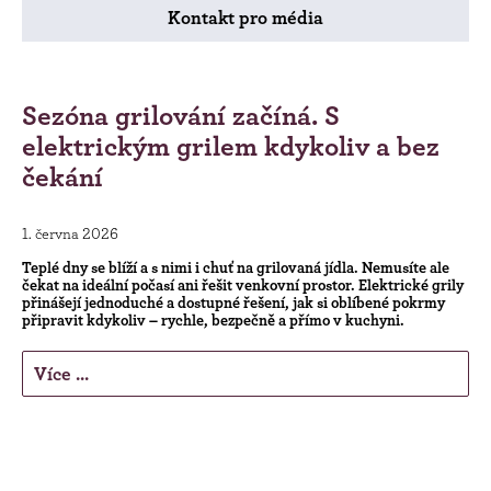
Kontakt pro média
Sezóna grilování začíná. S
elektrickým grilem kdykoliv a bez
čekání
1. června 2026
Teplé dny se blíží a s nimi i chuť na grilovaná jídla. Nemusíte ale
čekat na ideální počasí ani řešit venkovní prostor. Elektrické grily
přinášejí jednoduché a dostupné řešení, jak si oblíbené pokrmy
připravit kdykoliv – rychle, bezpečně a přímo v kuchyni.
Více ...