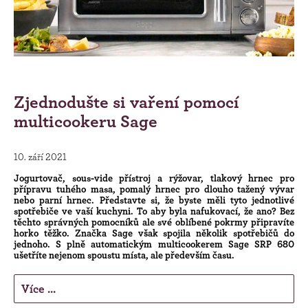
Zjednodušte si vaření pomocí
multicookeru Sage
10. září 2021
Jogurtovač, sous-vide přístroj a rýžovar, tlakový hrnec pro
přípravu tuhého masa, pomalý hrnec pro dlouho tažený vývar
nebo parní hrnec. Představte si, že byste měli tyto jednotlivé
spotřebiče ve vaší kuchyni. To aby byla nafukovací, že ano? Bez
těchto správných pomocníků ale své oblíbené pokrmy připravíte
horko těžko. Značka Sage však spojila několik spotřebičů do
jednoho. S plně automatickým multicookerem Sage SRP 680
ušetříte nejenom spoustu místa, ale především času.
Více ...