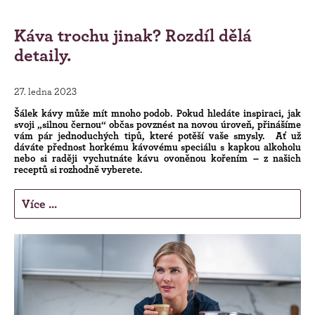
Káva trochu jinak? Rozdíl dělá
detaily.
27. ledna 2023
Šálek kávy může mít mnoho podob. Pokud hledáte inspiraci, jak
svoji „silnou černou“ občas povznést na novou úroveň, přinášíme
vám pár jednoduchých tipů, které potěší vaše smysly. Ať už
dáváte přednost horkému kávovému speciálu s kapkou alkoholu
nebo si raději vychutnáte kávu ovoněnou kořením – z našich
receptů si rozhodně vyberete.
Více ...