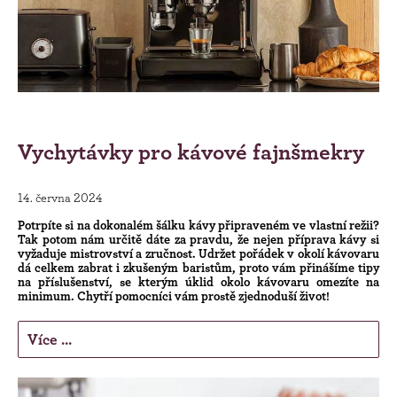
Vychytávky pro kávové fajnšmekry
14. června 2024
Potrpíte si na dokonalém šálku kávy připraveném ve vlastní režii?
Tak potom nám určitě dáte za pravdu, že nejen příprava kávy si
vyžaduje mistrovství a zručnost. Udržet pořádek v okolí kávovaru
dá celkem zabrat i zkušeným baristům, proto vám přinášíme tipy
na příslušenství, se kterým úklid okolo kávovaru omezíte na
minimum. Chytří pomocníci vám prostě zjednoduší život!
Více ...