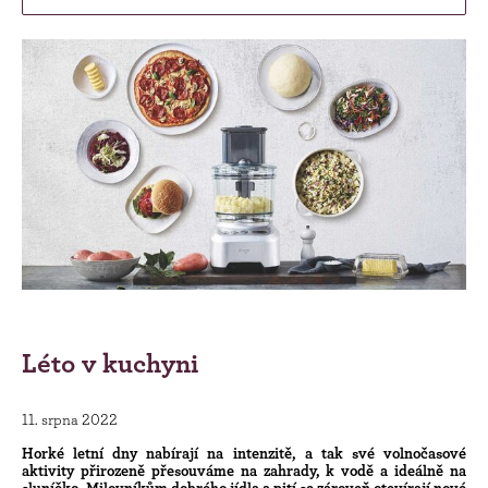
Léto v kuchyni
11. srpna 2022
Horké letní dny nabírají na intenzitě, a tak své volnočasové
aktivity přirozeně přesouváme na zahrady, k vodě a ideálně na
sluníčko. Milovníkům dobrého jídla a pití se zároveň otevírají nové