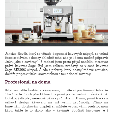
Jakožto člověk, který se věnuje degustací kávových nápojů, se velmi
často setkávám s dotazy ohledně toho, zda je i doma možné připravit
„kávu jako z kavárny“. S radostí jsem proto přijal nabídku otestovat
právě kávovar Sage. Byl jsem celkem zvědavý, co v sobě kávovar
Sage SES990 skrývá. A zda i přístroj, který nestojí řádově statisíce,
dokáže připravit kávu srovnatelnou s tou z dobré kavárny.
Profesionál na doma
Když rozbalíte krabici s kávovarem, musíte si povšimnout toho, že
The Oracle Touch působí hned na první pohled velmi profesionálně.
Dotykový displej, nerezová páka s průměrem 58 mm, parní tryska a
celkově design kávovaru na mě velmi zapůsobily. Přímo na
barevném dotykovém displeji si můžete vybrat vámi preferovanou
kávu, takže je to skoro jako v kavárně. Součástí kávovaru je i