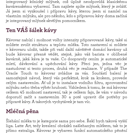
integrovaný kónický mlýnek, což úplně neodpovídá klasickému
kavárenskému vybavení. Tam najdete spíše mlýnek, který je zvlášť.
Já jsem si vyzkoušel i přípravu kávy, kterou jsem si namlel na
vlastním mlýnku, ale pro někoho, kdo s přípravou kávy doma začíná
je integrovaný mlýnek skvělým pomocníkem.
Ten VÁŠ šálek kávy
Kávovar nabízí i možnost volby intenzity připravované kávy, také si
můžete zvolit strukturu a teplotu mléka. Toto nastavení si můžete
v kávovaru uložit, takže při vaší další návštěvě domácí kavárny už
bude kávovar přesně vědět, stejně, jako váš barista v oblíbené
kavárně, jaká káva je ta vaše. Co doopravdy cením je automatické
mletí, dávkování a upěchování kávy. Přeci jen, jedna věc je
nastudovat si tento proces, druhá věc je realizace. V případě The
Oracle Touch to kávovar zvládne za vás. Součástí balení je
samozřejmě návod, který vás perfektně, krok za krokem, provede
celým nastavením. Ať už je to instalace vodního filtru, zprovoznění
mlýnku nebo třeba výběr hrubosti. Vzhledem k tomu, že má kávovar
celkem 45 možností nastavení, tak je celkem fajn, že vám v návodu
doporučí začít s nastavením 30 a poté upravit dle potřeby po
přípravě kávy. A takových vychytávek je tam víc.
Mléčná pěna
Šlehání mléka to je kategorie sama pro sebe. Řekl bych taková vyšší
liga. Latte Art, tedy kreslení obrázků našlehaným mlékem, tak to je
přímo extraliga. Kávovar je vybaven funkcí automatického pěnění