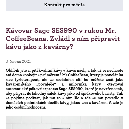
Kontakt pro média
Kávovar Sage SES990 v rukou Mr.
CoffeeBeana. Zvládl s ním připravit
kávu jako z kavárny?
3. června 2021
Oblíbili jste si pití kvalitní kávy v kavárnách, a tak už se nechcete
ani doma spokojit s průměrem? Mr.CoffeeBean, který je povoláním
sice fyzioterapeut, ale ze sociálních sítí ho můžete znát jako
kavárenského „povaleče“ a milovníka kávy, otestoval
automatické pákové espresso Sage SES990, které je navrženo tak,
aby připravilo lahodný šálek kávy jako od špičkového baristy. Tak
se pojďme podívat, jak mu to s ním šlo a zda se mu povedlo v
domácích podmínkách docílit kávy, jakou zná z kaváren. A zde je
jeho osobní hodnocení.