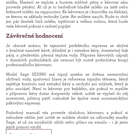
mléka. Nastaví se teplota a hustota mléčné pěny a kávovar sám
provede pěnění. Ať už je to hedvábně hladké mléko na latté nebo
krémové mléko na cappuccino. Ke kávovaru je i konvička na šlehání,
se kterou se základy techniky Latte Art můžete naučit. Bude to chtít
jen pár desítek litrů mléka, trpělivost a velkou rodinu, která bude
vaše kávové pokusy s radostí popíjet.
Závěrečné hodnocení
Je obecně známo, že tajemství perfektního espressa se skrývá
v kvalitně namleté kávě, důležitá je i extrakce kávy, dostatečný tlak
páry, a především přesná teplota vody. Příprava kávových nápojů
v domácích podmínkách ale nemusí být nutně podmíněna koupí
profesionálního kávovaru.
Model Sage SES990 má topný systém se dvěma nerezovými
ohřívači vody, spařovací hlava je vybavena topným tělesem, který
zajišťuje kontrolu nad extrakcí kávy a nechybí ani mlýnek, který je
jeho součástí. Není to kávovar pro každého, ale pokud to myslíte
s přípravou kávy doma doopravdy vážně, určitě se vyplatí do něj
investovat, přístroj patří rozhodně ke špičce mezi automatickými
pákovými espressy.
Podrobný manuál vás provede obsluhou kávovaru a pokud si
nebudete něčím jistí určitě se můžete obrátit na odborníky značky
Sage, ať už na sociálních sítích nebo přímo na emailu – i já jsem
jejich pomoci využil.