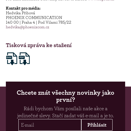
Kontakt pro média:
Hedvika Přibová
PHOENIX COMMUNICATION
140 00 | Praha 4 | Pod Vilami 785/22
hedvika@phoenixcom.cz
Tisková zpráva ke stažení
Chcete znát všechny novinky jako
první?
Rádi bychom Vám posílali naše akce a
jedinečné slevy. Stačí zadat váš e-mail a je to.
Přihlásit