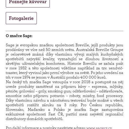
Poznejte kávovar
Fotogalerie
O značce Sage:
Sage je evropskou značkou společnosti Breville, jejíž produkty jsou
prodávány ve více než 50 zemích světa. Australská Breville Groupe
je celosvětově známá díky vlastnímu vývoji malých kuchyňských
spotřebičů nejvyšší kvality, vyznačující se dlouhou životností a
skvělým uživatelským komfortem. Historie Brevillu se začala psát
v roce 1932 a této společnosti vděčíme například za tzv. sendvič-
toaster, který vyvinul jako první výrobce na světě. Po jeho uvedení na
trh v roce 1974 se jenom v Austrálii prodalo 400 000 kusů.
Na český trh značka Sage vstoupila v roce 2018 a postupně na něj
uvede produkty zaměřené na přípravu kávy – espressa, mlýnky,
pěniče; grilování – grily, smoking gun; odšťavňování – odšťavňovače,
smoothie nebo přípravu potravin – roboty, mixéry, food procesory.
Díky vlastnímu návrhu a náročnému testování bude možné u všech
spotřebičů rozšířit záruku na 3 roky. Pro Českou republiku,
Slovensko, Maďarsko a Polsko je značka Sage zastupována
exkluzivně společnosti Fast ČR, patřící mezi největší regionální
distributory domácích spotřebičů.
Pro další informace a novinky navštivte adresu
www.sagecz.cz
.