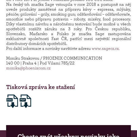
Na český trh značka Sage vstoupila v roce 2018 a postupně na něj
uvede produkty zaměřené na přípravu kávy – espressa, mlýnky,
pěniče; grilování – grily, smoking gun; odšťavňování – odšťavňovače,
smoothie nebo přípravu potravin – roboty, mixéry, food procesory.
Díky vlastnímu návrhu a náročnému testování bude možné u všech
spotřebičů rozšířit záruku na 3 roky. Pro Českou republiku,
Slovensko, Maďarsko a Polsko je značka Sage zastupována
exkluzivně společnosti Fast ČR, patřící mezi největší regionální
distributory domácích spotřebičů.
Pro další informace a novinky navštivte adresu
www.sagecz.cz
.
Moniku Strakovou / PHOENIX COMMUNICATION
140 00 | Praha 4 | Pod Vilami 785/22
monika@phoenixcom.cz
Tisková zpráva ke stažení
Chcete znát všechny novinky jako