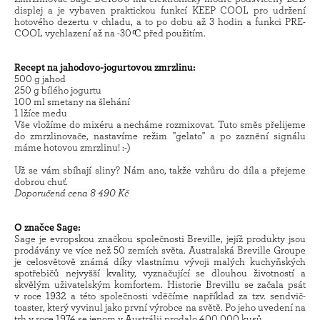
displej a je vybaven praktickou funkcí KEEP COOL pro udržení
hotového dezertu v chladu, a to po dobu až 3 hodin a funkci PRE-
COOL vychlazení až na -30 ͦC před použitím.
Recept na jahodovo-jogurtovou zmrzlinu:
500 g jahod
250 g bílého jogurtu
100 ml smetany na šlehání
1 lžíce medu
Vše vložíme do mixéru a necháme rozmixovat. Tuto směs přelijeme
do zmrzlinovače, nastavíme režim "gelato" a po zaznění signálu
máme hotovou zmrzlinu! :-)
Už se vám sbíhají sliny? Nám ano, takže vzhůru do díla a přejeme
dobrou chuť.
Doporučená cena 8 490 Kč
O značce Sage:
Sage je evropskou značkou společnosti Breville, jejíž produkty jsou
prodávány ve více než 50 zemích světa. Australská Breville Groupe
je celosvětově známá díky vlastnímu vývoji malých kuchyňských
spotřebičů nejvyšší kvality, vyznačující se dlouhou životností a
skvělým uživatelským komfortem. Historie Brevillu se začala psát
v roce 1932 a této společnosti vděčíme například za tzv. sendvič-
toaster, který vyvinul jako první výrobce na světě. Po jeho uvedení na
trh v roce 1974 se jenom v Austrálii prodalo 400 000 kusů.