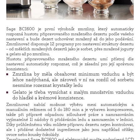
Sage BCI600 je první výrobník zmrzliny, který automaticky
rozpozná hustotu připravovaného mraženého dezertu podle vašeho
nastavení a bude dezert uchovávat mražený až do jeho podávání.
Zmrzlinovač disponuje 12 programy pro nastavení struktury dezertu
– od měkčích mražených dezertů jako je sorbet, přes mražené jogurty
a gelato až po zmrzlinu.
Hustotu připravovaného mraženého dezertu umí přístroj dle
nastavení automaticky rozpoznat, což je zásadní pro její správnou
konzistenci:
Zmrzlina by měla obsahovat minimum vzduchu a být
lehce nadýchaná, ale zároveň v ní na rozdíl od sorbetu
nesmíme rozeznat krystalky ledu
Gelato je třeba vymíchat s malým množstvím vzduchu
do hladké a krémové konzistence.
Zmrzlinovač nabízí možnost výběru mezi automatickým a
manuálním režimem od 5 do 180 min a je vybaven kompresorem,
takže při přípravě odpadnou zdlouhavé práce s namrazováním
vyjímatelné 1l nádoby či přidáváním ledu a zamrazením v lednici.
Díky průhlednému víku můžete přípravu dezertu nejen kontrolovat,
ale i přidávat dodatečné ingredience jako jsou například oříšky,
ovoce nebo kousky čokolády.
Zmrzlinovač Sage BCI600 má elektronický modře podsvícený LCD