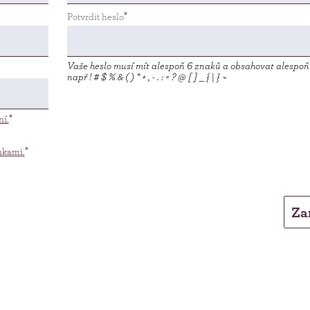
Potvrdit heslo
Vaše heslo musí mít alespoň 6 znaků a obsahovat alespoň 
např ! # $ % & ( ) * + , - . : = ? @ [ ] _ { | } ~
ní.
nkami.
Za