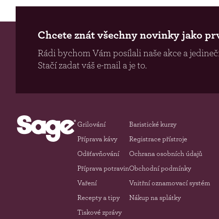
Chcete znát všechny novinky jako pr
Rádi bychom Vám posílali naše akce a jedinečn
Stačí zadat váš e-mail a je to.
Grilování
Baristické kurzy
Příprava kávy
Registrace přístroje
Odšťavňování
Ochrana osobních údajů
Příprava potravin
Obchodní podmínky
Vaření
Vnitřní oznamovací systém
Recepty a tipy
Nákup na splátky
Tiskové zprávy