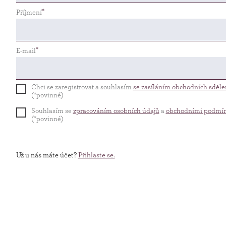
Příjmení
E-mail
Chci se zaregistrovat a souhlasím
se zasíláním obchodních sděle
(*povinné)
Souhlasím se
zpracováním osobních údajů
a
obchodními podmí
(*povinné)
Už u nás máte účet?
Přihlaste se.