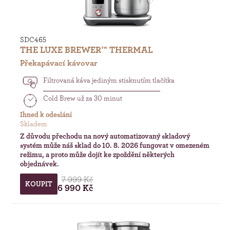
SDC465
THE LUXE BREWER™ THERMAL
Překapávací kávovar
Filtrovaná káva jediným stisknutím tlačítka
Cold Brew už za 30 minut
Ihned k odeslání
Skladem
Z důvodu přechodu na nový automatizovaný skladový
systém může náš sklad do 10. 8. 2026 fungovat v omezeném
režimu, a proto může dojít ke zpoždění některých
objednávek.
7 999 Kč
KOUPIT
6 990 Kč