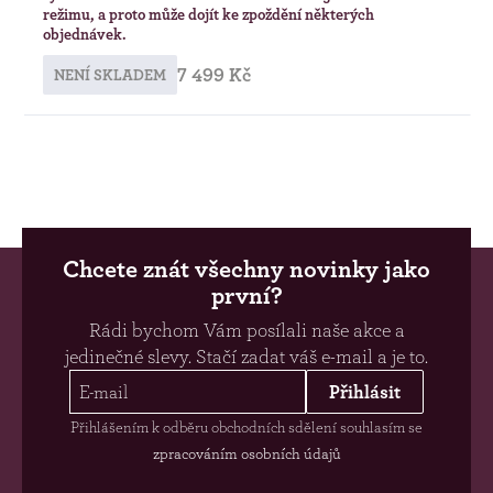
režimu, a proto může dojít ke zpoždění některých
objednávek.
7 499 Kč
NENÍ SKLADEM
Chcete znát všechny novinky jako
první?
Rádi bychom Vám posílali naše akce a
jedinečné slevy. Stačí zadat váš e-mail a je to.
Přihlásit
Přihlášením k odběru obchodních sdělení souhlasím se
zpracováním osobních údajů