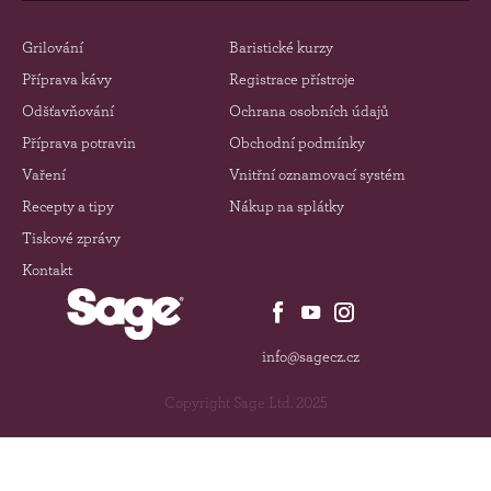
Grilování
Baristické kurzy
Příprava kávy
Registrace přístroje
Odšťavňování
Ochrana osobních údajů
Příprava potravin
Obchodní podmínky
Vaření
Vnitřní oznamovací systém
Recepty a tipy
Nákup na splátky
Tiskové zprávy
Kontakt
info@sagecz.cz
Copyright Sage Ltd. 2025