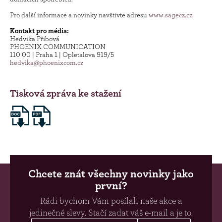
Pro další informace a novinky navštivte adresu
www.sagecz.cz
.
Kontakt pro média:
Hedvika Přibová
PHOENIX COMMUNICATION
110 00 | Praha 1 | Opletalova 919/5
hedvika@phoenixcom.cz
Tisková zpráva ke stažení
Chcete znát všechny novinky jako
první?
Rádi bychom Vám posílali naše akce a
jedinečné slevy. Stačí zadat váš e-mail a je to.