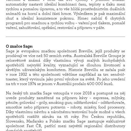
automaticky nastavit ideální kombinaci času, teploty a tlaku mezi
rychlou a pomalou úpravou, a to vše hlídá prostřednictvím duálních
snímačů na horní a dolní části hrnce. Výsledkem je pak maximální
chuť a ideální konzistence pokrmu. Hrnec nabízí 6 chytrých
programů pro snadnou a rychlou volbu – vaření pod tlakem, pomalé
vaření, zahušťování, opékání, restování a přípravu v páře.
O značce Sage:
Sage je evropskou značkou společnosti Breville, jejíž produkty se
prodávají ve více než 50 zemích světa. Australská Breville Groupe je
celosvětově známá díky vlastnímu vývoji malých kuchyňských
spotřebičů nejvyšší kvality, vyznačující se dlouhou životností a
skvělým uživatelským komfortem. Historie Brevillu se začala psát
v roce 1932 a této společnosti vděčíme například za tzv. sendvič-
toaster, který vyvinula jako první výrobce na světě. Po jeho uvedení
na trh v roce 1974 se jenom v Austrálii prodalo 400 000 kusů.
Na český trh značka Sage vstoupila v roce 2018 a postupně na něj
uvede produkty zaměřené na přípravu kávy – espressa, mlýnky,
pěniče; grilování – grily, smoking gun; odšťavňování – odšťavňovače,
smoothie nebo přípravu potravin – roboty, mixéry, food procesory.
Díky vlastnímu návrhu a náročnému testování bude možné u všech
spotřebičů rozšířit záruku na tři roky. Pro Českou republiku,
Slovensko, Maďarsko a Polsko značku Sage zastupuje exkluzivně
společnost Fast ČR, patřící mezi největší regionální distributory
domácích spotřebičů.