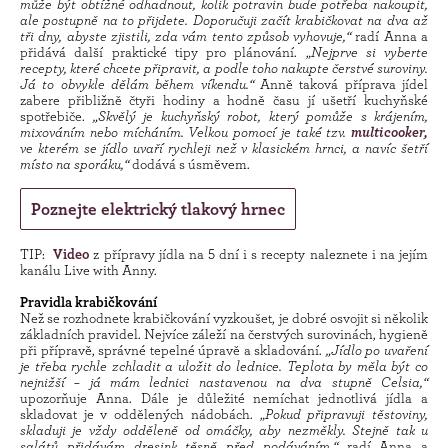
může být obtížné odhadnout, kolik potravin bude potřeba nakoupit,
ale postupně na to přijdete. Doporučuji začít krabičkovat na dva až
tři dny, abyste zjistili, zda vám tento způsob vyhovuje,“
radí Anna a
přidává další praktické tipy pro plánování. „
Nejprve si vyberte
recepty, které chcete připravit, a podle toho nakupte čerstvé suroviny.
Já to obvykle dělám během víkendu.“
Anně taková příprava jídel
zabere přibližně čtyři hodiny a hodně času jí ušetří kuchyňské
spotřebiče.
„Skvělý je kuchyňský robot, který pomůže s krájením,
mixováním nebo mícháním. Velkou pomocí je také tzv.
multicooker,
ve kterém se jídlo uvaří rychleji než v klasickém hrnci, a navíc šetří
místo na sporáku,“
dodává s úsměvem.
Poznejte elektrický tlakový hrnec
TIP:
Video
z přípravy jídla na 5 dní i s recepty naleznete i na jejím
kanálu Live with Anny.
Pravidla krabičkování
Než se rozhodnete krabičkování vyzkoušet, je dobré osvojit si několik
základních pravidel. Nejvíce záleží na čerstvých surovinách, hygieně
při přípravě, správné tepelné úpravě a skladování.
„Jídlo po uvaření
je třeba rychle zchladit a uložit do lednice. Teplota by měla být co
nejnižší – já mám lednici nastavenou na dva stupně Celsia,“
upozorňuje Anna. Dále je důležité nemíchat jednotlivá jídla a
skladovat je v oddělených nádobách. „
Pokud připravuji těstoviny,
skladuji je vždy odděleně od omáčky, aby nezměkly. Stejně tak u
salátů přidávám dresink těsně před podáváním,“
radí Anna a