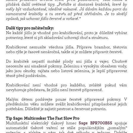
přidává další ověřené tipy.
„Pořiďte si dostatek krabiček, které by
měly být vzduchotěsné, ideálně vakuové. Já dávám každou porci do
samostatné krabičky a tu otevřu až před ohříváním. Je to skvělý
způsob, jak uchovat jídlo čerstvé a voňavé.“
Další tipy pro začátečníky:
Ne každé jídlo je vhodné pro krabičkování, proto je důležité vybírat
potraviny, které si při skladování uchovají chuť a strukturu.
Krabičkovat nemusíte všechna jídla. Příprava brambor, těstovin
nebo rýže je časově nenáročná, takže si je můžete připravit čerstvé.
Do krabiček nepatří mořské plody ani jídla z vajec. Chuťově
neoceníte ani smažené pokrmy. Zeleninu s vysokým obsahem vody,
jako jsou okurky, rajčata nebo listová zelenina, je lepší připravovat
těsně před podáváním.
Krabičkování není vhodné pro každého, zvláště pokud vám
nevyhovuje představa, že jídlo není čerstvě připravené.
Malým dětem podávejte pouze čerstvě připravené pokrmy. V
předškolním věku můžete zvážit krabičkování přizpůsobené jejich
potřebám. Důležité je zajistit pestrost a čerstvost potravin.
Tip Sage: Multicooker The Fast Slow Pro
Multifunkční elektrický tlakový hrnec
Sage BPR700BSS
spojuje
automatické tlakové vaření se stále populárnějším „pomalým“
vařením a získáte v něm tak dvě výhody v jednom. Dokáže