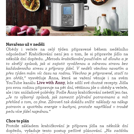
Navařeno už v neděli
Obědy i večeře na celý týden připravené během nedělního
odpoledne? Krabičkování není jen o tom, že si připravíte jídlo na
několik dní dopředu. „
Metodu krabičkování používám už dlouho a je
to skvělý způsob, jak si zajistit vyváženou a zdravou stravu bez
každodenního stresu z přípravy jídel. V neděli všechno navařím a
přes týden mám víc času na rodinu. Všechno je připravené, stačí to
jen ohřát,“
vysvětluje Anna, která se vaření věnuje i na svém
YouTube kanálu
Live with Anny
, kde sdílí své chutné recepty. Jídla
pro svou rodinu připravuje na pět dní, většinou jde o obědy a večeře,
ale i tzv. snídaňové polévky. Podle Anny krabičkování nešetří jen čas.
„Je to výborný způsob, jak zamezit plýtvání potravinami a mít
přehled o tom, co jíme. Zároveň tak dokážu snížit náklady na nákup
potravin a spotřebu energie v kuchyni, protože například v troubě
peču více jídel najednou.“
Chce to plán
Protože základem krabičkování je příprava jídla na několik dní
dopředu, vyžaduje tento postup pečlivé plánování. „
Na začátku