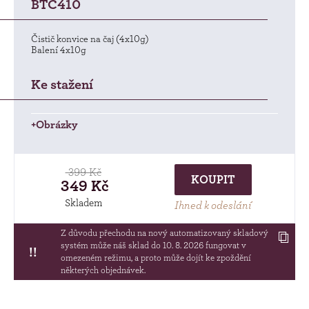
BTC410
Čistič konvice na čaj (4x10g)
Balení 4x10g
Ke stažení
+Obrázky
399 Kč
KOUPIT
349 Kč
Skladem
Ihned k odeslání
Z důvodu přechodu na nový automatizovaný skladový
systém může náš sklad do 10. 8. 2026 fungovat v
!!
omezeném režimu, a proto může dojít ke zpoždění
některých objednávek.