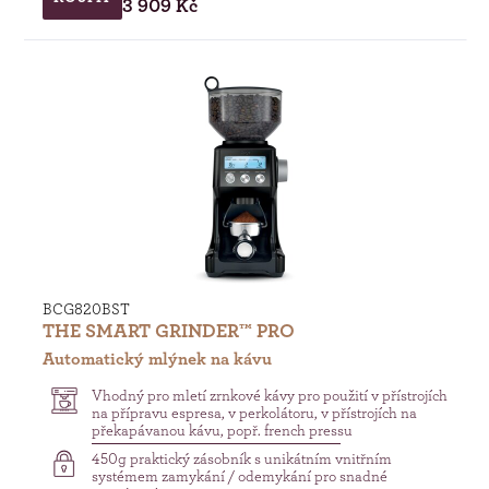
3 909 Kč
BCG820BST
THE SMART GRINDER™ PRO
Automatický mlýnek na kávu
Vhodný pro mletí zrnkové kávy pro použití v přístrojích
na přípravu espresa, v perkolátoru, v přístrojích na
překapávanou kávu, popř. french pressu
450g praktický zásobník s unikátním vnitřním
systémem zamykání / odemykání pro snadné