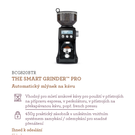
BCG820BTR
THE SMART GRINDER™ PRO
Automatický mlýnek na kávu
Vhodný pro mletí zrnkové kávy pro použití v přístrojích
na přípravu espresa, v perkolátoru, v přístrojích na
překapávanou kávu, popř. french pressu
450g praktický zásobník s unikátním vnitřním
systémem zamykání / odemykání pro snadné
přenášení
Ihned k odeslání