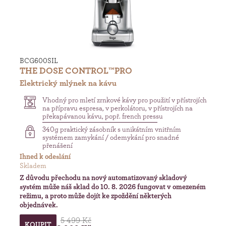
BCG600SIL
THE DOSE CONTROL™PRO
Elektrický mlýnek na kávu
Vhodný pro mletí zrnkové kávy pro použití v přístrojích
na přípravu espresa, v perkolátoru, v přístrojích na
překapávanou kávu, popř. french pressu
340g praktický zásobník s unikátním vnitřním
systémem zamykání / odemykání pro snadné
přenášení
Ihned k odeslání
Skladem
Z důvodu přechodu na nový automatizovaný skladový
systém může náš sklad do 10. 8. 2026 fungovat v omezeném
režimu, a proto může dojít ke zpoždění některých
objednávek.
5 499 Kč
KOUPIT