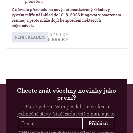
přenášení
Z důvodu přechodu na nový automatizovaný skladový
systém může náš sklad do 10. 8. 2026 fungovat v omezeném
režimu, a proto může dojít ke zpoždění některých
objednávek.
6 499 Kč
NENÍ SKLADEM
5 999 Kč
Chcete znát všechny novinky jako
první?
Rádi bychom Vám posílali naše akce a
jedinečné slevy. Stačí zadat váš e-mail a je to.
Přihlásit
Přihlášením k odběru obchodních sdělení souhlasím se