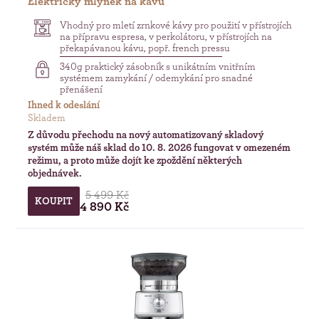
Elektrický mlýnek na kávu
Vhodný pro mletí zrnkové kávy pro použití v přístrojích
na přípravu espresa, v perkolátoru, v přístrojích na
překapávanou kávu, popř. french pressu
340g praktický zásobník s unikátním vnitřním
systémem zamykání / odemykání pro snadné
přenášení
Ihned k odeslání
Skladem
Z důvodu přechodu na nový automatizovaný skladový
systém může náš sklad do 10. 8. 2026 fungovat v omezeném
režimu, a proto může dojít ke zpoždění některých
objednávek.
5 499 Kč
KOUPIT
4 890 Kč