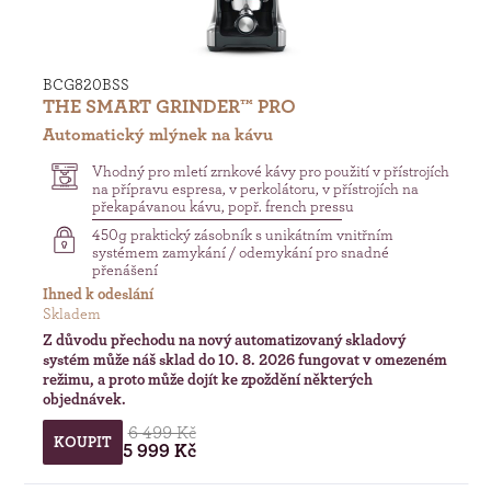
BCG820BSS
THE SMART GRINDER™ PRO
Automatický mlýnek na kávu
Vhodný pro mletí zrnkové kávy pro použití v přístrojích
na přípravu espresa, v perkolátoru, v přístrojích na
překapávanou kávu, popř. french pressu
450g praktický zásobník s unikátním vnitřním
systémem zamykání / odemykání pro snadné
přenášení
Ihned k odeslání
Skladem
Z důvodu přechodu na nový automatizovaný skladový
systém může náš sklad do 10. 8. 2026 fungovat v omezeném
režimu, a proto může dojít ke zpoždění některých
objednávek.
6 499 Kč
KOUPIT
5 999 Kč