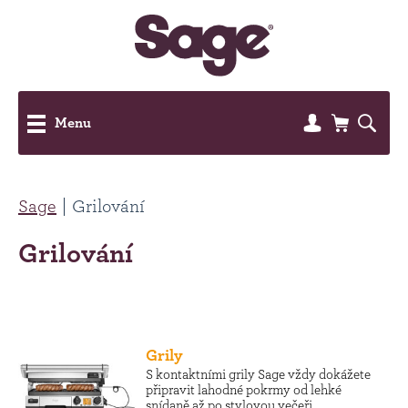
Menu
Sage
Grilování
Grilování
Grily
S kontaktními grily Sage vždy dokážete
připravit lahodné pokrmy od lehké
snídaně až po stylovou večeři.