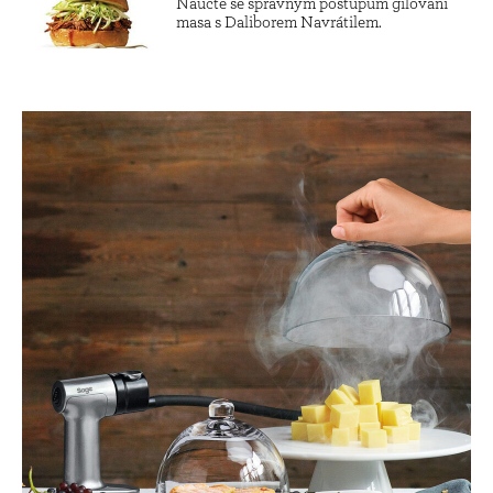
Naučte se správným postupům gilování
masa s Daliborem Navrátilem.