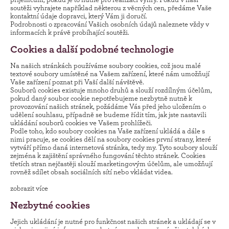
soutěži vyhrajete například některou z věcných cen, předáme Vaše
kontaktní údaje dopravci, který Vám ji doručí.
Podrobnosti o zpracování Vašich osobních údajů naleznete vždy v
informacích k právě probíhající soutěži.
Cookies a další podobné technologie
Na našich stránkách používáme soubory cookies, což jsou malé
textové soubory umístěné na Vašem zařízení, které nám umožňují
Vaše zařízení poznat při Vaší další návštěvě.
Souborů cookies existuje mnoho druhů a slouží rozdílným účelům,
pokud daný soubor cookie nepotřebujeme nezbytně nutně k
provozování našich stránek, požádáme Vás před jeho uložením o
udělení souhlasu, případně se budeme řídit tím, jak jste nastavili
ukládání souborů cookies ve Vašem prohlížeči.
Podle toho, kdo soubory cookies na Vaše zařízení ukládá a dále s
nimi pracuje, se cookies dělí na soubory cookies první strany, které
vytváří přímo daná internetová stránka, tedy my. Tyto soubory slouží
zejména k zajištění správného fungování těchto stránek. Cookies
třetích stran nejčastěji slouží marketingovým účelům, ale umožňují
rovněž sdílet obsah sociálních sítí nebo vkládat videa.
zobrazit více
Nezbytné cookies
Jejich ukládání je nutné pro funkčnost našich stránek a ukládají se v