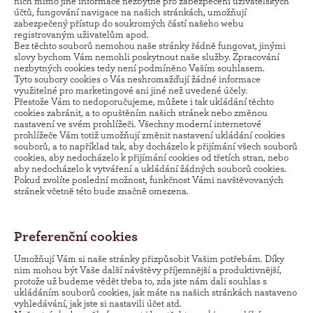
nich mimo jiné informace nezbytné pro zabezpečení uživatelských
účtů, fungování navigace na našich stránkách, umožňují
zabezpečený přístup do soukromých částí našeho webu
registrovaným uživatelům apod.
Bez těchto souborů nemohou naše stránky řádně fungovat, jinými
slovy bychom Vám nemohli poskytnout naše služby. Zpracování
nezbytných cookies tedy není podmíněno Vaším souhlasem.
Tyto soubory cookies o Vás neshromažďují žádné informace
využitelné pro marketingové ani jiné než uvedené účely.
Přestože Vám to nedoporučujeme, můžete i tak ukládání těchto
cookies zabránit, a to opuštěním našich stránek nebo změnou
nastavení ve svém prohlížeči. Všechny moderní internetové
prohlížeče Vám totiž umožňují změnit nastavení ukládání cookies
souborů, a to například tak, aby docházelo k přijímání všech souborů
cookies, aby nedocházelo k přijímání cookies od třetích stran, nebo
aby nedocházelo k vytváření a ukládání žádných souborů cookies.
Pokud zvolíte poslední možnost, funkčnost Vámi navštěvovaných
stránek včetně této bude značně omezena.
Preferenční cookies
Umožňují Vám si naše stránky přizpůsobit Vašim potřebám. Díky
nim mohou být Vaše další návštěvy příjemnější a produktivnější,
protože už budeme vědět třeba to, zda jste nám dali souhlas s
ukládáním souborů cookies, jak máte na našich stránkách nastaveno
vyhledávání, jak jste si nastavili účet atd.