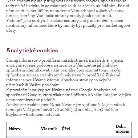
Naše stránky by měly fungovat i bez těchto cookies, spoléháme se
tedy na Váš kdykoliv odvolatelný souhlas s jejich ukládáním. Pokud
nám souhlas neudělíte, nebudeme Vám schopni zajistit všechny
funkce, které by Vám naše stránky mohly jinak nabídnout.
Podobně jako nezbytné cookies soubory, ani preferenční cookies
neobsahují informace, které by mohly být použity pro marketingové
účely.
Analytické cookies
Sbírají informace o prohlížení našich stránek a následně, v jejich
anonymizované podobě s nemožností Vás zpětně jakýmkoliv
způsobem identifikovat, nám pomáhají porozumět tomu, jakým
způsobem si naše stránky jejich návštěvníci prohlížejí. Získané
informace používáme k tomu, abychom stránky co nejvíce
přizpůsobili Vašim potřebám.
K provádění analýzy používáme nástroj Google Analytics od
společnosti Google, která však nemá přístup k Vašim údajům v jejich
neanonymizované podobě.
Analytické cookies rovněž používáme jen v případě, že jste nám k
tomu při Vaší první návštěvě udělil(la) souhlas, který můžete
kdykoliv v budoucnu odvolat.
Doba
Název
Vlastník
Účel
uložení