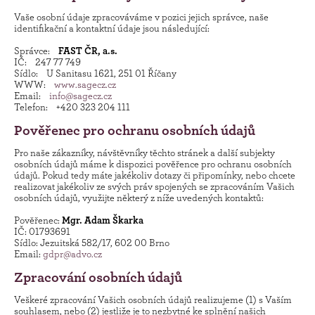
Vaše osobní údaje zpracováváme v pozici jejich správce, naše
identifikační a kontaktní údaje jsou následující:
Správce:
FAST ČR, a.s.
IČ: 247 77 749
Sídlo: U Sanitasu 1621, 251 01 Říčany
WWW:
www.sagecz.cz
Email:
info@sagecz.cz
Telefon: +420 323 204 111
Pověřenec pro ochranu osobních údajů
Pro naše zákazníky, návštěvníky těchto stránek a další subjekty
osobních údajů máme k dispozici pověřence pro ochranu osobních
údajů. Pokud tedy máte jakékoliv dotazy či připomínky, nebo chcete
realizovat jakékoliv ze svých práv spojených se zpracováním Vašich
osobních údajů, využijte některý z níže uvedených kontaktů:
Pověřenec:
Mgr. Adam Škarka
IČ: 01793691
Sídlo: Jezuitská 582/17, 602 00 Brno
Email:
gdpr@advo.cz
Zpracování osobních údajů
Veškeré zpracování Vašich osobních údajů realizujeme (1) s Vaším
souhlasem, nebo (2) jestliže je to nezbytné ke splnění našich