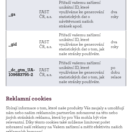
Přiřadí vašemu zařízení
unikátní ID, které
FAST
využíváme ke generování
dva
_ga
ČR, a.s.
statistických dat o
roky
návštěvnosti našich
stránek apod.
Přiřadí vašemu zařízení
unikátní ID, které
FAST
dva
_gid
využíváme ke generování
ČR, a.s.
roky
statistických dat o tom, jak
naše stránky používáte.
Přiřadí vašemu zařízení
unikátní ID, které
po
_dc_gtm_UA-
FAST
využíváme ke generování
dobu
109683795-2
ČR, a.s.
statistických dat o tom, jak
relace
naše stránky používáte.
Reklamní cookies
Sbírají informace o tom, které naše produkty Vás zaujaly a umožňují
nám nebo našim reklamním partnerům zobrazovat na této nebo
jiných stránkách reklamu, která by pro Vás mohla být více
relevantní. Díky těmto cookies také můžeme limitovat počet
zobrazení naší reklamy na Vašem zařízení a měřit efektivitu našich
reklamních kampaní.