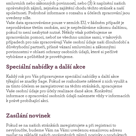
smluvních nebo zákonných povinností, nebo (3) k naplnění našich
oprávněných zájmů, zejména zajištění chodu těchto stránek a naší
společnosti. Podrobné informace o rozsahu a účelech zpracování jsou
uvedeny níže.
Vaše data zpracováváme pouze v zemích EU, v žádném případě je
neprodáváme třetím osobám, ani je nepředáváme nikomu dalšímu,
pokud to není nezbytně nutné. Někdy však potřebujeme se
zpracováním pomoci, neboť ne všechno umíme sami, v takových
případech pro nás zpracovávají Vaše osobní údaje naši dlouhodobí a
důvěryhodní partneři, přísně vázaní smluvními a zákonnými
povinnostmi v oblasti ochrany osobních údajů, které si pečlivě
vybíráme a průběžně je prověřujeme.
Speciální nabídky a další akce
Každý rok pro Vás připravujeme speciální nabídky a další akce
týkající se značky Sage. Pokud se rozhodnete některé z nich využít a
za tímto účelem se zaregistrovat na těchto stránkách, zpracujeme
Vaše osobní údaje pro účely realizace dané akce. Konkrétní
informace o zpracování osobních údajů naleznete vždy v informacích
k právě probíhající akci.
Zasílání novinek
Pokud se na našich stránkách zaregistrujete a při registraci to
nevyloučíte, budeme Vám na Vámi uvedenou emailovou adresu
zasílat na základě našich oprávněných zájmů novinky o produktech