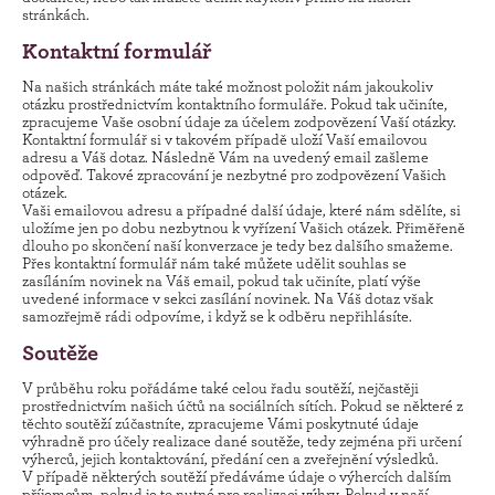
stránkách.
Kontaktní formulář
Na našich stránkách máte také možnost položit nám jakoukoliv
otázku prostřednictvím kontaktního formuláře. Pokud tak učiníte,
zpracujeme Vaše osobní údaje za účelem zodpovězení Vaší otázky.
Kontaktní formulář si v takovém případě uloží Vaší emailovou
adresu a Váš dotaz. Následně Vám na uvedený email zašleme
odpověď. Takové zpracování je nezbytné pro zodpovězení Vašich
otázek.
Vaši emailovou adresu a případné další údaje, které nám sdělíte, si
uložíme jen po dobu nezbytnou k vyřízení Vašich otázek. Přiměřeně
dlouho po skončení naší konverzace je tedy bez dalšího smažeme.
Přes kontaktní formulář nám také můžete udělit souhlas se
zasíláním novinek na Váš email, pokud tak učiníte, platí výše
uvedené informace v sekci zasílání novinek. Na Váš dotaz však
samozřejmě rádi odpovíme, i když se k odběru nepřihlásíte.
Soutěže
V průběhu roku pořádáme také celou řadu soutěží, nejčastěji
prostřednictvím našich účtů na sociálních sítích. Pokud se některé z
těchto soutěží zúčastníte, zpracujeme Vámi poskytnuté údaje
výhradně pro účely realizace dané soutěže, tedy zejména při určení
výherců, jejich kontaktování, předání cen a zveřejnění výsledků.
V případě některých soutěží předáváme údaje o výhercích dalším
příjemcům, pokud je to nutné pro realizaci výhry. Pokud v naší