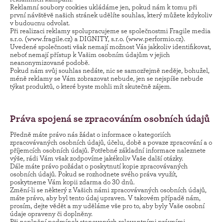
Reklamní soubory cookies ukládáme jen, pokud nám k tomu při
první návštěvě našich stránek udělíte souhlas, který můžete kdykoliv
v budoucnu odvolat.
Při realizaci reklamy spolupracujeme se společnostmi Fragile media
s.r.o. (www.fragile.cz) a DIGNITY, s.r.o. (www.performio.cz).
Uvedené společnosti však nemají možnost Vás jakkoliv identifikovat,
neboť nemají přístup k Vašim osobním údajům v jejich
neanonymizované podobě.
Pokud nám svůj souhlas nedáte, nic se samozřejmě neděje, bohužel,
méně reklamy se Vám zobrazovat nebude, jen se nejspíše nebude
týkat produktů, o které byste mohli mít skutečně zájem.
Práva spojená se zpracováním osobních údajů
Předně máte právo nás žádat o informace o kategoriích
zpracovávaných osobních údajů, účelu, době a povaze zpracování a o
příjemcích osobních údajů. Potřebné základní informace naleznete
výše, rádi Vám však zodpovíme jakékoliv Vaše další otázky.
Dále máte právo požádat o poskytnutí kopie zpracovávaných
osobních údajů. Pokud se rozhodnete svého práva využít,
poskytneme Vám kopii zdarma do 30 dnů.
Změní-li se některý z Vašich námi zpracovávaných osobních údajů,
máte právo, aby byl tento údaj upraven. V takovém případě nám,
prosím, dejte vědět a my uděláme vše pro to, aby byly Vaše osobní
údaje opraveny či doplněny.
Při naplnění podmínek stanovených relevantními právními