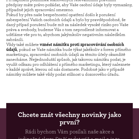
předpisy máte právo požádat, aby Vaše osobní údaje byly vymazány,
případně jejich zpracování omezeno.
Pokud by přes naše bezpečnostní opatření došlo k porušení
zabezpečení Vašich osobních údajů a bylo by pravděpodobné, že
daný případ porušení bude mít za následek vysoké riziko pro Vaše
práva a svobody, budeme Vás o tom neprodleně informovat a
uděláme vše pro to, abychom jakýmkoliv negativním následkům
zabránili.
Vždy také můžete
vznést námitku proti zpracovávání osobních
údajů
, pokud se Vaše námitka bude týkat jakékoliv z forem přímého
marketingu, zpracování osobních údajů za těmito účely okamžitě
zanecháme. Nejjednodušší způsob, jak takovou námitku podat, je
využít odkazu pro odhlášení z přímého marketingu, který naleznete
v každé zprávě, kterou od nás dostanete. Podobně jako v případě
námitky můžete také vždy podat stížnost u dozorového úřadu.
Chcete znát všechny novinky jako
první?
Rádi bychom Vám posílali naše akce a
jedinečné slevy. Stačí zadat váš e-mail a je to.