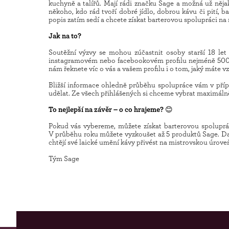
kuchyně a talířů. Mají rádi značku Sage a možná už něja
někoho, kdo rád tvoří dobré jídlo, dobrou kávu či pití, b
popis zatím sedí a chcete získat barterovou spolupráci na 
Jak na to?
Soutěžní výzvy se mohou zúčastnit osoby starší 18 le
instagramovém nebo facebookovém profilu nejméně 5000 
nám řeknete víc o vás a vašem profilu i o tom, jaký máte vz
Bližší informace ohledně průběhu spolupráce vám v přípa
udělat. Ze všech přihlášených si chceme vybrat maximálně t
To nejlepší na závěr – o co hrajeme?
😊
Pokud vás vybereme, můžete získat barterovou spoluprá
V průběhu roku můžete vyzkoušet až 5 produktů Sage. Dal
chtějí své laické umění kávy přivést na mistrovskou úrove
Tým Sage