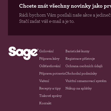
Chcete znát všechny novinky jako pr
Rádi bychom Vám posílali naše akce a jedinečn
Stačí zadat váš e-mail a je to.
Grilování
Baristické kurzy
Příprava kávy
Registrace přístroje
Odšťavňování
Ochrana osobních údajů
Příprava potravin
Obchodní podmínky
Vaření
Vnitřní oznamovací systém
Recepty a tipy
Nákup na splátky
Tiskové zprávy
Kontakt