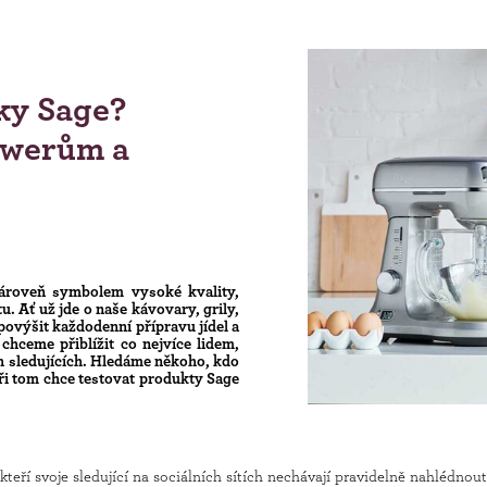
ky Sage?
owerům a
ároveň symbolem vysoké kvality,
. Ať už jde o naše kávovary, grily,
povýšit každodenní přípravu jídel a
hceme přiblížit co nejvíce lidem,
ch sledujících. Hledáme někoho, kdo
při tom chce testovat produkty Sage
kteří svoje sledující na sociálních sítích nechávají pravidelně nahlédnou