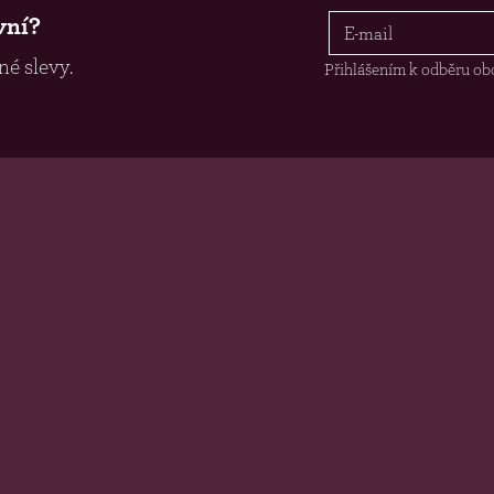
vní?
é slevy.
Přihlášením k odběru ob