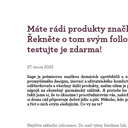
Máte rádi produkty znač
Řekněte o tom svým foll
testujte je zdarma!
27. února 2023
Sage je prémiovou značkou domácích spotřebičů a z
promyšleného designu, inovací a uživatelského komfortu
odšťavňovače a všechny další produkty, našim cílem je 
nápojů na skutečný gurmánský zážitek. A protože ho c
řekli jsme si, že to zkusíme i prostřednictvím vás, naši
si doma rád připravuje dobré jídlo a pití. Někoho, kdo 
a říct o nich svým sledujícím. Co vy na to?
Nejdříve základní informace. Do naší výzvy hledáme lidi, 