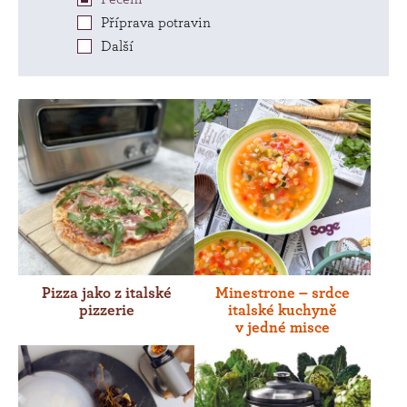
Příprava potravin
Další
Pizza jako z italské
Minestrone – srdce
pizzerie
italské kuchyně
v jedné misce