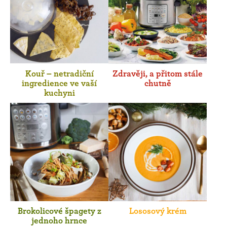
Kouř – netradiční
Zdravěji, a přitom stále
ingredience ve vaší
chutně
kuchyni
Brokolicové špagety z
Lososový krém
jednoho hrnce