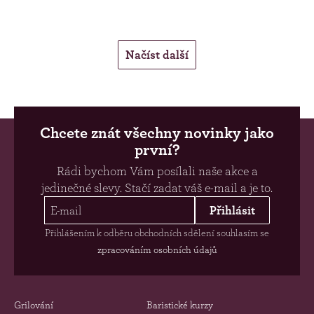
Načíst další
Chcete znát všechny novinky jako
první?
Rádi bychom Vám posílali naše akce a
jedinečné slevy. Stačí zadat váš e-mail a je to.
Přihlásit
Přihlášením k odběru obchodních sdělení souhlasím se
zpracováním osobních údajů
Grilování
Baristické kurzy