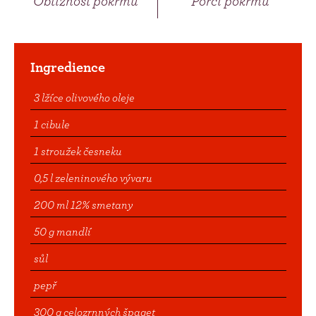
Obtížnost pokrmu
Porcí pokrmu
Ingredience
3 lžíce olivového oleje
1 cibule
1 stroužek česneku
0,5 l zeleninového vývaru
200 ml 12% smetany
50 g mandlí
sůl
pepř
300 g celozrnných špaget