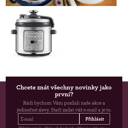
Chcete znát všechny novinky jako
první?
Rádi bychom Vám posílali naše akce a
jedinečné slevy. Stačí zadat váš e-mail a je to.
Přihlásit