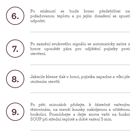
Po stisknutí se bude hrnec předehřívat na
požadovanou teplotu a po jejím dosažení se spustí
odpočet.
Po zaznění zvukového signálu se automaticky začne z
hrnce upouštět pára pro odjištění pojistky proti
otevření.
Jakmile klesne tlak v hrnci, pojistka zapadne a víko jde
otočením otevřít.
Po pěti minutách přidejte, k částečně vařeným
těstovinám, na menší kousky nakrájenou a očištěnou
brokolici. Promíchejte a dejte znova vařit na funkci
SOUP při střední teplotě a době vaření 5 min.