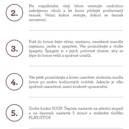
Na rozpáleném oleji lehce orestujte nadrobno
nakrájenou cibuli a ke konci přidejte prolisovaný
česnek. Velmi krátce restujte, dokud se česnek
nerozvoní.
Poté do hrnce dejte vývar, smetanu, nasekané mandle
najemno, osolte a opepřete. Vše promíchejte a vložte
špagety. Špagety si v jejich polovině zlomte, aby se
lépe do hrnce vešli a správně uvařili.
Vše ještě promíchejte a hrnec uzavřete otočením madla
hrnce po směru hodinových ručiček. Jakmile je víko
správně uzamčené, zazní zvukové upozornění.
Zvolte funkci SOUP. Teplota nastavte na střední stupeň
a na časovači nastavte 5 minut a stiskněte tlačítko
PLAY/STOP.