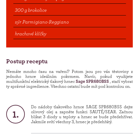
300 g brokolice
sýr Parmigiano-Reggiano
hrachové klíčky
Postup receptu
Nemáte mnoho času na vaření? Potom jsou pro vás těstoviny z
jednoho hrnce ideálním pokrmem. Navíc, pokud využijete
multifunkční elektrický tlakový hrnec
Sage SPR680BSS
, stačí vybrat
ty správné ingredience. Všechno ostatní bude mít pod kontrolou on.
Do nádoby tlakového hrnce SAGE SPR680BSS dejte
olivový olej a zapněte funkci SAUTÉ/SEAR. Začnou
blikat 3 diody u teploty a hrnec se bude předehřívat.
Jakmile svítí všechny 3, hrnec je předehřátý.