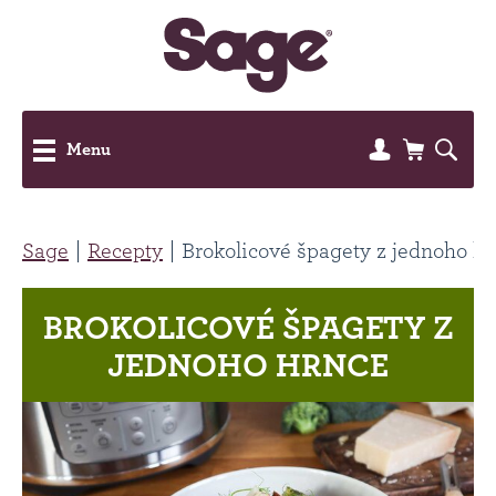
Menu
Sage
Recepty
Brokolicové špagety z jednoho h
BROKOLICOVÉ ŠPAGETY Z
JEDNOHO HRNCE