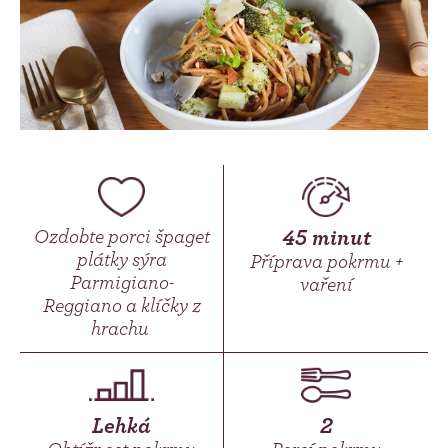
Ozdobte porci špaget
45 minut
plátky sýra
Příprava pokrmu +
Parmigiano-
vaření
Reggiano a klíčky z
hrachu
Lehká
2