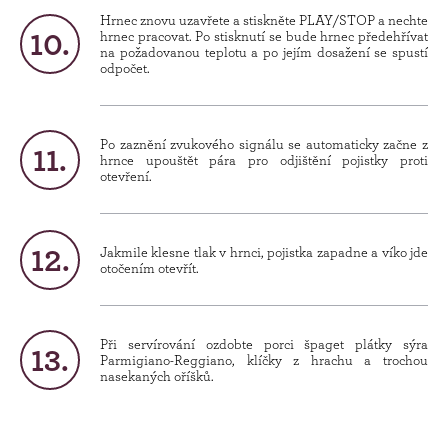
Hrnec znovu uzavřete a stiskněte PLAY/STOP a nechte
hrnec pracovat. Po stisknutí se bude hrnec předehřívat
na požadovanou teplotu a po jejím dosažení se spustí
odpočet.
Po zaznění zvukového signálu se automaticky začne z
hrnce upouštět pára pro odjištění pojistky proti
otevření.
Jakmile klesne tlak v hrnci, pojistka zapadne a víko jde
otočením otevřít.
Při servírování ozdobte porci špaget plátky sýra
Parmigiano-Reggiano, klíčky z hrachu a trochou
nasekaných oříšků.