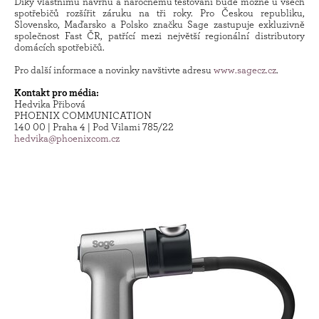
Díky vlastnímu návrhu a náročnému testování bude možné u všech
spotřebičů rozšířit záruku na tři roky. Pro Českou republiku,
Slovensko, Maďarsko a Polsko značku Sage zastupuje exkluzivně
společnost Fast ČR, patřící mezi největší regionální distributory
domácích spotřebičů.
Pro další informace a novinky navštivte adresu
www.sagecz.cz
.
Kontakt pro média:
Hedvika Přibová
PHOENIX COMMUNICATION
140 00 | Praha 4 | Pod Vilami 785/22
hedvika@phoenixcom.cz