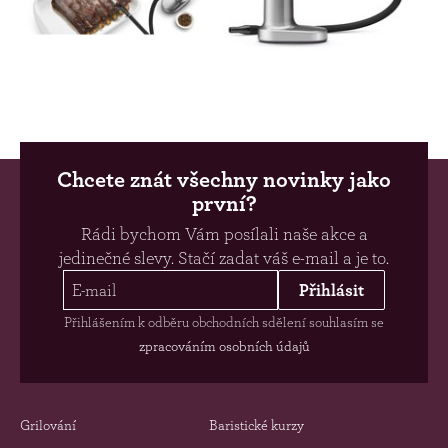
Chcete znát všechny novinky jako
první?
Rádi bychom Vám posílali naše akce a
jedinečné slevy. Stačí zadat váš e-mail a je to.
Přihlásit
Přihlášením k odběru obchodních sdělení souhlasím se
zpracováním osobních údajů
Grilování
Baristické kurzy