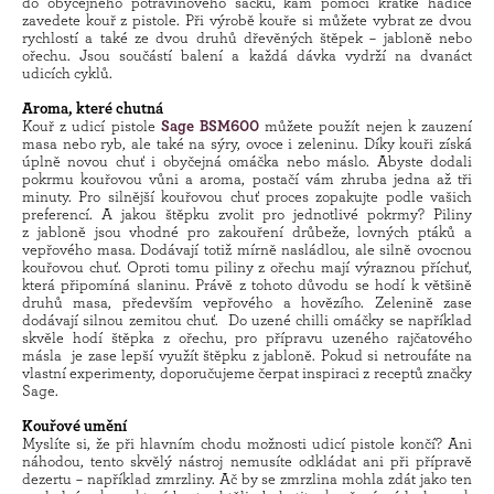
do obyčejného potravinového sáčku, kam pomocí krátké hadice
zavedete kouř z pistole. Při výrobě kouře si můžete vybrat ze dvou
rychlostí a také ze dvou druhů dřevěných štěpek – jabloně nebo
ořechu. Jsou součástí balení a každá dávka vydrží na dvanáct
udicích cyklů.
Aroma, které chutná
Kouř z udicí pistole
Sage BSM600
můžete použít nejen k zauzení
masa nebo ryb, ale také na sýry, ovoce i zeleninu. Díky kouři získá
úplně novou chuť i obyčejná omáčka nebo máslo. Abyste dodali
pokrmu kouřovou vůni a aroma, postačí vám zhruba jedna až tři
minuty. Pro silnější kouřovou chuť proces zopakujte podle vašich
preferencí. A jakou štěpku zvolit pro jednotlivé pokrmy? Piliny
z jabloně jsou vhodné pro zakouření drůbeže, lovných ptáků a
vepřového masa. Dodávají totiž mírně nasládlou, ale silně ovocnou
kouřovou chuť. Oproti tomu piliny z ořechu mají výraznou příchuť,
která připomíná slaninu. Právě z tohoto důvodu se hodí k většině
druhů masa, především vepřového a hovězího. Zelenině zase
dodávají silnou zemitou chuť. Do uzené chilli omáčky se například
skvěle hodí štěpka z ořechu, pro přípravu uzeného rajčatového
másla je zase lepší využít štěpku z jabloně. Pokud si netroufáte na
vlastní experimenty, doporučujeme čerpat inspiraci z receptů značky
Sage.
Kouřové umění
Myslíte si, že při hlavním chodu možnosti udicí pistole končí? Ani
náhodou, tento skvělý nástroj nemusíte odkládat ani při přípravě
dezertu – například zmrzliny. Ač by se zmrzlina mohla zdát jako ten