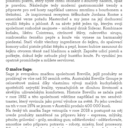
poslední pokrm, který byste chtěli obohatit o kouřový nádech, opak
je pravdou. Následujte tedy moderní gastronomické trendy a
připravte pro své hosty například uzenou zmrzlinu s bourbonem a
třešněmi. Je inspirovaná receptem šéfkuchaře Jordana Rootse z
americké verze pořadu Masterchef a my jsme na její dochucení
využili štěpku z jabloně. A na závěr ještě jeden tip, kterým svoji
společnost rozhodně zaujmete – míchaný drink Sidecar. Kombinace
koňaku, likéru Cointreau, citrónové šťávy, cukrového sirupu,
rozdrceného černého pepře a kouře vás vynese na barmanský
piedestal. Stačí vložit všechny ingredience do šejkru, do spalovací
komory udicí pistole přidat štěpku a pepř, konec hubice zasunout do
šejkru otvorem těsně nad hladinou a zakrýt. Zapněte udicí pistoli a
počkejte, dokud šejkr nebude plný hustého kouře. Po vyndání jen
opatrně promíchejte a můžete servírovat.
O značce Sage:
Sage je evropskou značkou společnosti Breville, jejíž produkty se
prodávají ve více než 50 zemích světa. Australská Breville Groupe je
celosvětově známá díky vlastnímu vývoji malých kuchyňských
spotřebičů nejvyšší kvality, vyznačujících se dlouhou životností a
skvělým uživatelským komfortem. Historie Brevillu se začala psát
v roce 1932 a této společnosti vděčíme například za tzv. sendvič-
toaster, který vyvinula jako první výrobce na světě. Po jeho uvedení
na trh v roce 1974 se jenom v Austrálii prodalo 400 000 kusů.
Na český trh značka Sage vstoupila v roce 2018 a postupně na něj
uvede produkty zaměřené na přípravu kávy – espressa, mlýnky,
pěniče; grilování – grily, smoking gun; odšťavňování – odšťavňovače,
smoothie nebo přípravu potravin – roboty, mixéry, food procesory.