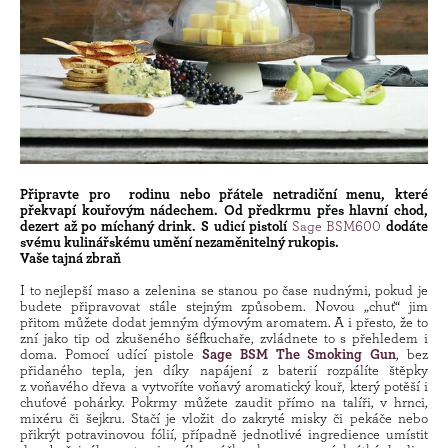
Připravte pro rodinu nebo přátele netradiční menu, které
překvapí kouřovým nádechem. Od předkrmu přes hlavní chod,
dezert až po míchaný drink. S udicí pistolí
Sage BSM600
dodáte
svému kulinářskému umění nezaměnitelný rukopis.
Vaše tajná zbraň
I to nejlepší maso a zelenina se stanou po čase nudnými, pokud je
budete připravovat stále stejným způsobem. Novou „chuť“ jim
přitom můžete dodat jemným dýmovým aromatem. A i přesto, že to
zní jako tip od zkušeného šéfkuchaře, zvládnete to s přehledem i
doma. Pomocí udící pistole
Sage BSM The Smoking Gun
, bez
přidaného tepla, jen díky napájení z baterií rozpálíte štěpky
z voňavého dřeva a vytvoříte voňavý aromatický kouř, který potěší i
chuťové pohárky. Pokrmy můžete zaudit přímo na talíři, v hrnci,
mixéru či šejkru. Stačí je vložit do zakryté misky či pekáče nebo
přikrýt potravinovou fólií, případně jednotlivé ingredience umístit