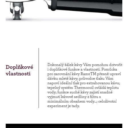
Dokonalý šálek kávy Vám pomohou dotvořit
Doplňkové
i doplňkové funkce a vlastnosti. Pomůcka
vlastnosti
pro zarovnání kávy RazorTM přesně upraví
dávku mleté kávy; průvodce tlaku Vám
napoví ideální tlak pro extrahovanou kávu;
tepelný systém Thermocoil ovládá teplotu
vody; funkce suché kávy zajistí snadné
vyjmutí kávové sedliny z filtru s
minimálním obsahem vody…; celoživotní
experiment je tady.