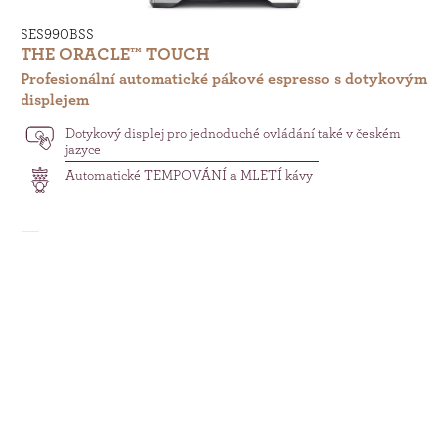
SES990BSS
SE
THE ORACLE™ TOUCH
T
Profesionální automatické pákové espresso s dotykovým
Pr
displejem
di
Dotykový displej pro jednoduché ovládání také v českém
jazyce
Automatické TEMPOVÁNÍ a MLETÍ kávy