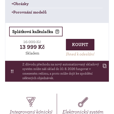
+Obrázky
+Porovnání modelů
Splátková kalkulačka
16 999 Kč
KOUPIT
13 999 Kč
Skladem
Ihned k odeslání
Z důvodu přechodu na nový automatizovaný skladový
systém může náš sklad do 10. 8. 2026 fungovat v
!!
omezeném režimu, a proto může dojít ke zpoždění
některých objednávek.
Integrovaný kónický
Elektronický systém