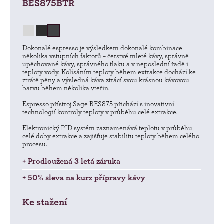
BES875BTR
Dokonalé espresso je výsledkem dokonalé kombinace
několika vstupních faktorů – čerstvé mleté kávy, správně
upěchované kávy, správného tlaku a v neposlední řadě i
teploty vody. Kolísáním teploty během extrakce dochází ke
ztrátě pěny a výsledná káva ztrácí svou krásnou kávovou
barvu během několika vteřin.
Espresso přístroj Sage BES875 přichází s inovativní
technologií kontroly teploty v průběhu celé extrakce.
Elektronický PID systém zaznamenává teplotu v průběhu
celé doby extrakce a zajišťuje stabilitu teploty během celého
procesu.
+ Prodloužená 3 letá záruka
+ 50% sleva na kurz přípravy kávy
Ke stažení