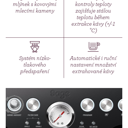
mlýnek s kovovými
kontroly teploty
mlecími kameny
zajišťuje stálou
teplotu během
extrakce kávy (+/-1
°C)
Systém nízko-
Automatické i ruční
tlakového
nastavení množství
předspaření
extrahované kávy