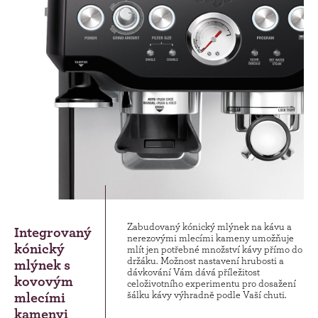
Zabudovaný kónický mlýnek na kávu a
Integrovaný
nerezovými mlecími kameny umožňuje
kónický
mlít jen potřebné množství kávy přímo do
držáku. Možnost nastavení hrubosti a
mlýnek s
dávkování Vám dává příležitost
kovovým
celoživotního experimentu pro dosažení
mlecími
šálku kávy výhradně podle Vaší chuti.
kamenyi