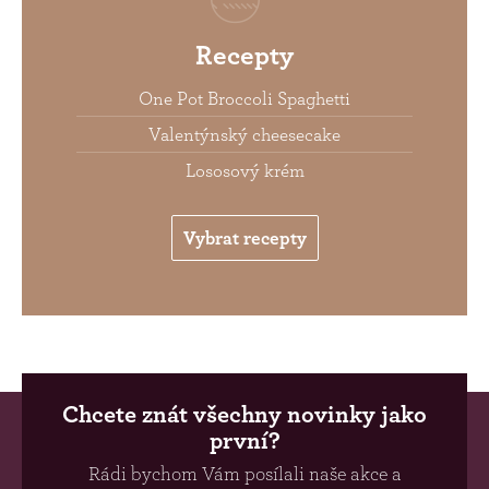
Recepty
One Pot Broccoli Spaghetti
Valentýnský cheesecake
Lososový krém
Vybrat recepty
Chcete znát všechny novinky jako
první?
Rádi bychom Vám posílali naše akce a