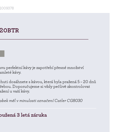
1009378
20BTR
avu perfektní kávy je zapotřebí přesné množství
amleté kávy.
chuti dosáhnete s kávou, která byla pražená 5 – 20 dnů
řebou. Doporučujeme si vždy pečlivě zkontrolovat
žení u vaší kávy.
obek měl v minulosti označení Catler CG8030
oužená 3 letá záruka