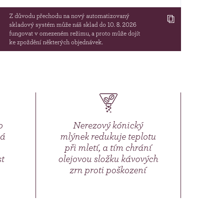
Z důvodu přechodu na nový automatizovaný
skladový systém může náš sklad do 10. 8. 2026
fungovat v omezeném režimu, a proto může dojít
ke zpoždění některých objednávek.
o
Nerezový kónický
vá
mlýnek redukuje teplotu
při mletí, a tím chrání
t
olejovou složku kávových
zrn proti poškození