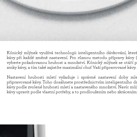
Kónický mlýnek využívá technologii inteligentního dávkování, kte
kávy při každé změně nastavení. Pro různou metodu přípravy kávy (o
vyberte požadovanou hrubost a množství. Kónický mlýnek se otáčí po
zrnky kávy, a tím také zajistíte maximální chuť Vaší připravované kávy.
Nastavení hrubosti mletí vyžaduje i správné nastavení doby mletí
připravované kávy. Toho dosáhnete prostřednictvím inteligentního d
kávy podle zvolené hrubosti mletí a nastaveného množství. Navíc 
kávy upravit podle vlastní potřeby, a to prodloužením nebo zkrácením 