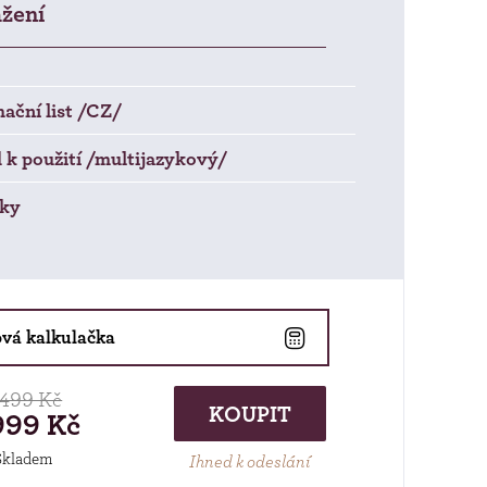
ažení
ační list /CZ/
k použití /multijazykový/
ky
ová kalkulačka
 499 Kč
KOUPIT
999 Kč
Skladem
Ihned k odeslání