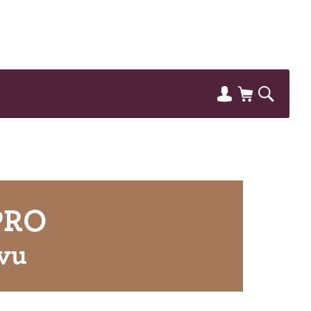
PRO
vu