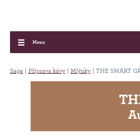
Menu
Sage
Příprava kávy
Mlýnky
THE SMART G
TH
A