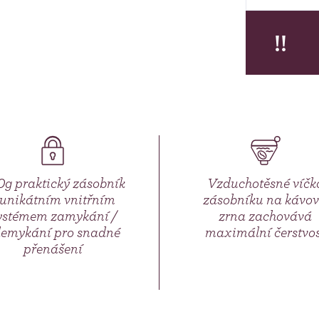
!!
g praktický zásobník
Vzduchotěsné víčk
 unikátním vnitřním
zásobníku na kávo
ystémem zamykání /
zrna zachovává
emykání pro snadné
maximální čerstvos
přenášení