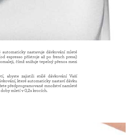
ré automaticky nastavuje dávkování mleté
d espresso přístroje až po french press)
maleji, čímž snižuje tepelný přenos mezi
, abyste zajistili stálé dávkování Vaší
ávkování, které automaticky nastaví dávku
můžete předprogramované množství namleté
doby mletí v 0,2s krocích.