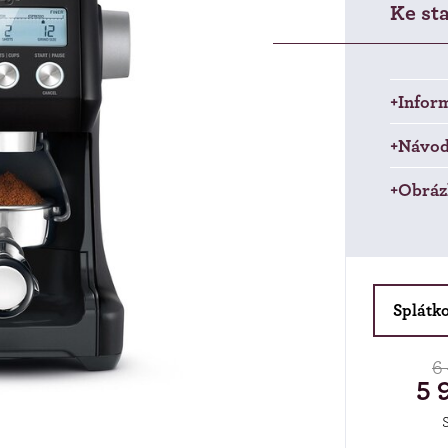
Ke st
+Inform
+Návod 
+Obráz
Splátk
6
5 