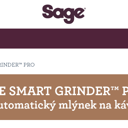
RINDER™ PRO
E SMART GRINDER™ 
utomatický mlýnek na ká