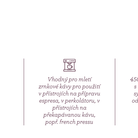
Vhodný pro mletí
450
zrnkové kávy pro použití
s
v přístrojích na přípravu
s
espresa, v perkolátoru, v
od
přístrojích na
překapávanou kávu,
popř. french pressu