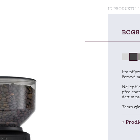
ID PRODUKTU: 4
BCG8
Pro přípr
čerstvě n
Nejlepší 
před spot
datum pra
Tento výr
+ Prodl