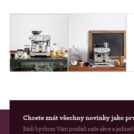
Chcete znát všechny novinky jako pr
Rádi bychom Vám posílali naše akce a jedinečn