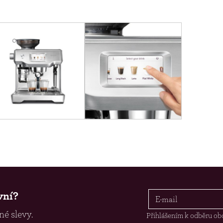
vní?
é slevy.
Přihlášením k odběru ob