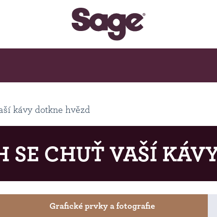
aší kávy dotkne hvězd
H SE CHUŤ VAŠÍ KÁV
Grafické prvky a fotografie