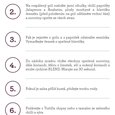
Na rozpálený gril rozložte jarní cibulky, chilli papričky
Jalapenos a Anaheim, plody mochyně a hlavičku
česneku (před položením na gril odřízněte vrchní část)
a suroviny opečte ze všech stran.
Pak je sejměte z grilu a z papriček odstraňte semínka.
Vymačkejte česnek z opečené hlavičky.
Do nádoby mixéru vložte všechny opečené suroviny,
dále koriandr, šťávu z limetek, sůl a sušený koriandr a
zvolte rychlost BLEND. Mixujte asi 30 sekund.
Pokud je salsa příliš hustá, přidejte trochu vody.
Podávejte s Tortilla chipsy nebo s tamales ze zeleného
chilli a sýra.