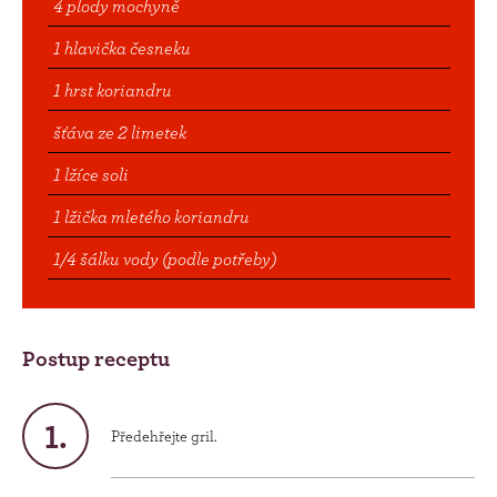
4 plody mochyně
1 hlavička česneku
1 hrst koriandru
šťáva ze 2 limetek
1 lžíce soli
1 lžička mletého koriandru
1/4 šálku vody (podle potřeby)
Postup receptu
Předehřejte gril.