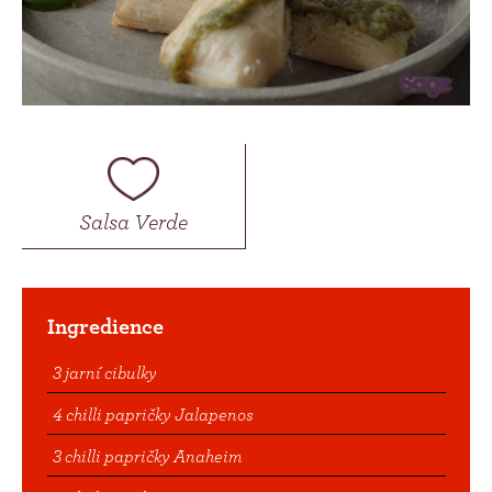
Salsa Verde
Ingredience
3 jarní cibulky
4 chilli papričky Jalapenos
3 chilli papričky Anaheim