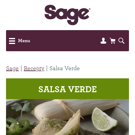
Menu
Sage
Recepty
Salsa Verde
SALSA VERDE