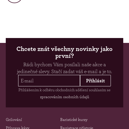
Chcete znát všechny novinky jako
první?
Rádi bychom Vám posílali naše akce a
jedinečné slevy. Stačí zadat váš e-mail a je to.
Přihlásit
Přihlášením k odběru obchodních sdělení souhlasím se
zpracováním osobních údajů
Grilování
Baristické kurzy
Příprava kávy
Registrace přístroje