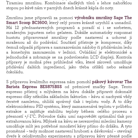
Tiramisu zmrzlinu. Kombinace sladkých tónů s lehce nahořklou
stopou po kávě nám v parných dnech krásně kápla do noty.
Zmrzlinu jsme připravili za pomoci
výrobníku zmrzliny Sage The
Smart Scoop BCI600
, který celý proces krásně urychlil a usnadnil.
Má 12 přednastavených programů a poradí si i se sorbetem,
mraženým jogurtem nebo gelatem. Dokáže automaticky rozpoznat
hustotu připravované zmrzliny podle nastavení a uchovat ji
mraženou až do podávání. Součástí přístroje je kompresor, díky
čemuž odpadá příprava s namrazováním nádoby či přidáváním ledu
a konečným zamrazením v lednici. Ovládání je elektronické a
jednoduché a zobrazuje se na podsvíceném LCD displeji. Kontrola
přípravy je možná přes průhledné víko, které zároveň umožňuje
přidávání dalších ingrediencí, jako třeba oříšků nebo sekané
čokoládu.
S přípravou kvalitního espressa nám pomohl
pákový kávovar The
Barista Express BES875BSS
od prémiové značky Sage. Tento
espresso přístroj s mlýnkem na kávu dokáže připravit dokonalé
espresso díky několika základním faktorům – kávu si nachystá vždy
čerstvě namletou, ohlídá správný tlak i teplotu vody. A to díky
elektronickému PID systému, který zaznamenává teplotu v průběhu
extrakce a zajišťuje stabilitu teploty během celého procesu s
přesností +/-1°C. Průvodce tlaku umí napovědět optimální tlak pro
extrahovanou kávu. Mlýnek na kávu se nerezovými mlecími kameny
umožňuje mlít jen potřebné množství kávy přímo do držáku. A tyto
proměnné – tedy možnost nastavení hrubosti a dávkování – otevírají
dveře k celoživotního experimentu s přípravou kávy přesně podle