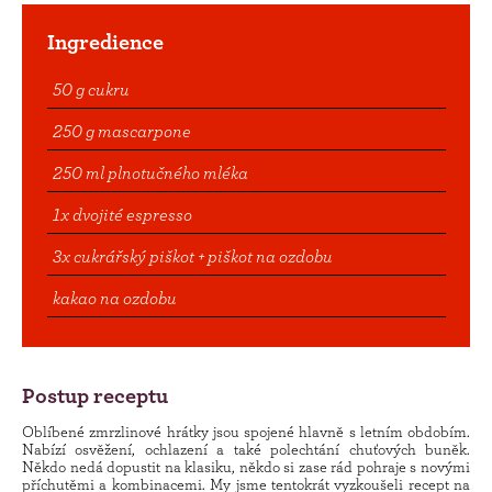
Ingredience
50 g cukru
250 g mascarpone
250 ml plnotučného mléka
1x dvojité espresso
3x cukrářský piškot + piškot na ozdobu
kakao na ozdobu
Postup receptu
Oblíbené zmrzlinové hrátky jsou spojené hlavně s letním obdobím.
Nabízí osvěžení, ochlazení a také polechtání chuťových buněk.
Někdo nedá dopustit na klasiku, někdo si zase rád pohraje s novými
příchutěmi a kombinacemi. My jsme tentokrát vyzkoušeli recept na