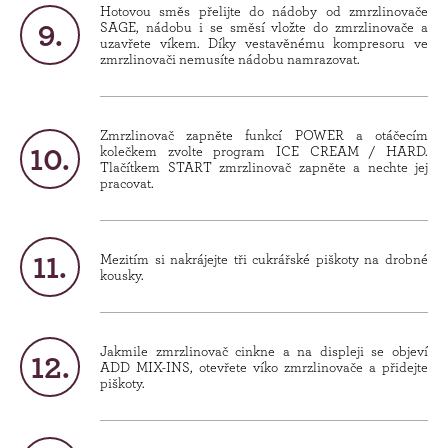
Hotovou směs přelijte do nádoby od zmrzlinovače
SAGE, nádobu i se směsí vložte do zmrzlinovače a
uzavřete víkem. Díky vestavěnému kompresoru ve
zmrzlinovači nemusíte nádobu namrazovat.
Zmrzlinovač zapněte funkcí POWER a otáčecím
kolečkem zvolte program ICE CREAM / HARD.
Tlačítkem START zmrzlinovač zapněte a nechte jej
pracovat.
Mezitím si nakrájejte tři cukrářské piškoty na drobné
kousky.
Jakmile zmrzlinovač cinkne a na displeji se objeví
ADD MIX-INS, otevřete víko zmrzlinovače a přidejte
piškoty.