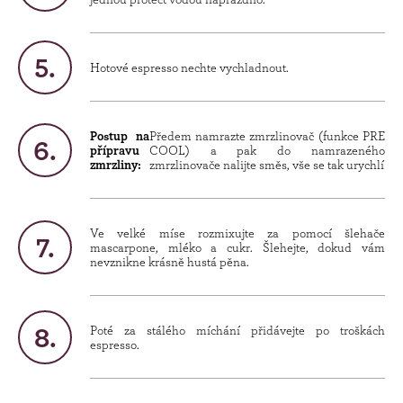
Hotové espresso nechte vychladnout.
Postup na
Předem namrazte zmrzlinovač (funkce PRE
přípravu
COOL) a pak do namrazeného
zmrzliny:
zmrzlinovače nalijte směs, vše se tak urychlí
Ve velké míse rozmixujte za pomocí šlehače
mascarpone, mléko a cukr. Šlehejte, dokud vám
nevznikne krásně hustá pěna.
Poté za stálého míchání přidávejte po troškách
espresso.