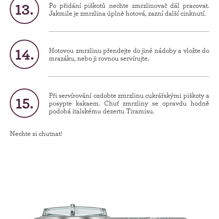
Po přidání piškotů nechte zmrzlinovač dál pracovat.
Jakmile je zmrzlina úplně hotová, zazní další cinknutí.
Hotovou zmrzlinu přendejte do jiné nádoby a vložte do
mrazáku, nebo ji rovnou servírujte.
Při servírování ozdobte zmrzlinu cukrářskými piškoty a
posypte kakaem. Chuť zmrzliny se opravdu hodně
podobá italskému dezertu Tiramisu.
Nechte si chutnat!