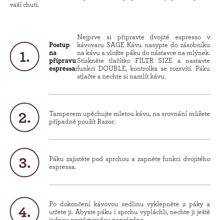
vaší chuti.
Nejprve si připravte dvojité espresso v
Postup
kávovaru SAGE Kávu nasypte do zásobníku
na
na kávu a vložte páku do nástavce na mlýnek.
přípravu
Stiskněte tlačítko FILTR SIZE a nastavte
espressa:
funkci DOUBLE, kontrolka se rozsvítí. Páku
stlačte a nechte si namlít kávu.
Tamperem upěchujte mletou kávu, na srovnání můžete
případně použít Razor.
Páku zajistěte pod sprchou a zapněte funkci dvojitého
espressa.
Po dokončení kávovou sedlinu vyklepněte z páky a
utřete ji. Abyste páku i sprchu vypláchli, nechte ji ještě
jednou protéct vodou naprázdno.