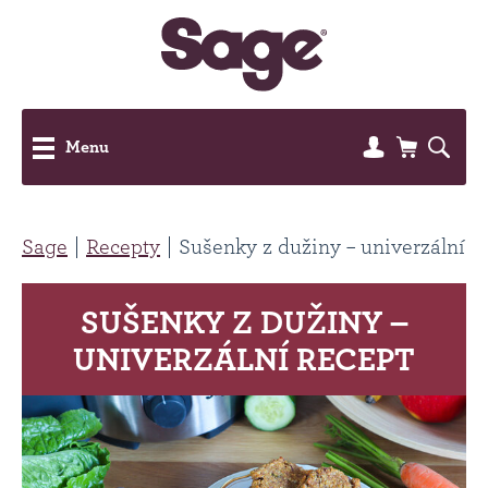
Menu
Sage
Recepty
Sušenky z dužiny – univerzální r
SUŠENKY Z DUŽINY –
UNIVERZÁLNÍ RECEPT