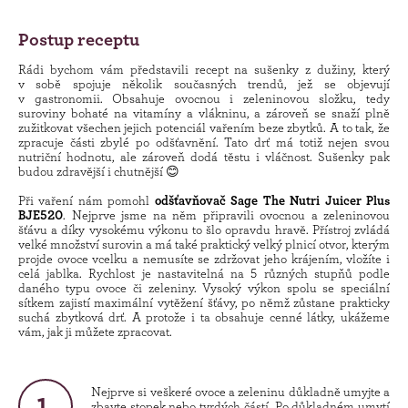
Postup receptu
Rádi bychom vám představili recept na sušenky z dužiny, který
v sobě spojuje několik současných trendů, jež se objevují
v gastronomii. Obsahuje ovocnou i zeleninovou složku, tedy
suroviny bohaté na vitamíny a vlákninu, a zároveň se snaží plně
zužitkovat všechen jejich potenciál vařením beze zbytků. A to tak, že
zpracuje části zbylé po odšťavnění. Tato drť má totiž nejen svou
nutriční hodnotu, ale zároveň dodá těstu i vláčnost. Sušenky pak
budou zdravější i chutnější 😊
Při vaření nám pomohl
odšťavňovač Sage The Nutri Juicer Plus
BJE520
. Nejprve jsme na něm připravili ovocnou a zeleninovou
šťávu a díky vysokému výkonu to šlo opravdu hravě. Přístroj zvládá
velké množství surovin a má také praktický velký plnicí otvor, kterým
projde ovoce vcelku a nemusíte se zdržovat jeho krájením, vložíte i
celá jablka. Rychlost je nastavitelná na 5 různých stupňů podle
daného typu ovoce či zeleniny. Vysoký výkon spolu se speciální
sítkem zajistí maximální vytěžení šťávy, po němž zůstane prakticky
suchá zbytková drť. A protože i ta obsahuje cenné látky, ukážeme
vám, jak ji můžete zpracovat.
Nejprve si veškeré ovoce a zeleninu důkladně umyjte a
zbavte stopek nebo tvrdých částí. Po důkladném umytí