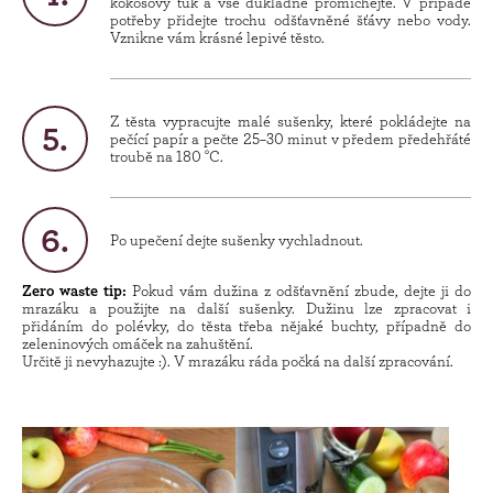
kokosový tuk a vše důkladně promíchejte. V případě
potřeby přidejte trochu odšťavněné šťávy nebo vody.
Vznikne vám krásné lepivé těsto.
Z těsta vypracujte malé sušenky, které pokládejte na
pečící papír a pečte 25–30 minut v předem předehřáté
troubě na 180 °C.
Po upečení dejte sušenky vychladnout.
Zero waste tip:
Pokud vám dužina z odšťavnění zbude, dejte ji do
mrazáku a použijte na další sušenky. Dužinu lze zpracovat i
přidáním do polévky, do těsta třeba nějaké buchty, případně do
zeleninových omáček na zahuštění.
Určitě ji nevyhazujte :). V mrazáku ráda počká na další zpracování.