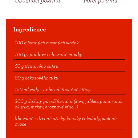
Obtížnost pokrmu
Porcí pokrmu
Ingredience
100 g jemných ovesných vloček
100 g špaldové celozrnné mouky
50 g třtinového cukru
80 g kokosového tuku
150 ml vody – nebo odšťavněné šťávy
300 g dužiny po odšťavnění (kiwi, jablka, pomeranč,
okurka, mrkev, hroznové víno...)
libovolné – drcené oříšky, kousky čokolády, sušené
ovoce