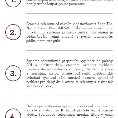
není potřeba loupat, pouze pomeranč.
Ovoce a zeleninu odšťavníte v odšťavňovači Sage The
Nutri Juicer Plus BJE520. Díky velmi širokému a
unikátnímu systému přímého centrálního plnění je
odšťavňování velmi snadné a rychlé, pomeranče,
jablka, nemusíte půlit.
Zapněte odšťavňovač přepnutím vypínače do polohy
ON a elektronickém otočném ovladači rychlosti
nastavte stupeň odšťavňování, který přísluší pro ovoce
a zeleninu, kterou chcete odšťavnit. Elektronické
ovládání rychlosti vám umožní nastavit optimální
rychlost pro daný druh ovoce či zeleniny a získat tak
více čerstvé šťávy.
Dužinu po odšťavnění vyjměte ze zásobníku na dužinu
a dejte si jí do mísy. K dužině přidejte jemné ovesné
vločky, špaldovou celozrnnou mouku, třtinový cukr,