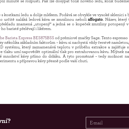
ůl minutě se rozpustí. Pak lze dosypat tolik nového ledu, kolik budeme 
 s kostkami ledu a dolije mlékem. Podává se obvykle ve vysoké sklenici s
o určitě naláká ledová káva se zmrzlinou neboli
affogato
. Název, který
 V překladu znamená „utopený“ a jedná se o kopeček zmrzliny potopený v
ho baristé přelévají i likérem.
The Barista Express BES875BSS
od prémiové značky Sage. Tento espresso p
y několika základním faktorům – kávu si nachystá vždy čerstvě namletou,
ID systému, který zaznamenává teplotu v průběhu extrakce a zajišťuje st
ce tlaku umí napovědět optimální tlak pro extrahovanou kávu. Mlýnek na
é množství kávy přímo do držáku. A tyto proměnné – tedy možnost na
perimentu s přípravou kávy přesně podle vaší chuti.
vní?