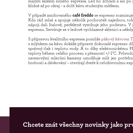
malým šálkem silného espressa. Led ho zchladí a asi po p
klidně až po okraj – a dolít kávu studeným mlékem.
V případě zmiňovaného
café freddo
se espresso rozmixuje
Kdo rád mlsá a spojuje několik pochoutek najednou, toh
nápoji dali Italové, perfektně vystihuje jeho podstatu.
espressu. Servíruje se v ledově vychlazené sklenici a někdy 
S přípravou kvalitního espressa pomůže
pákový kávovar 
s mlýnkem na kávu dokáže připravit dokonalé espresso dík
správný tlak i teplotu vody. A to díky elektronickému P
teploty během celého procesu s přesností +/-1°C. Průvod
nerezovými mlecími kameny umožňuje mlít jen potřebn
hrubosti a dávkování – otevírají dveře k celoživotnímu ex
Chcete znát všechny novinky jako pr