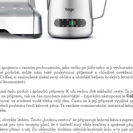
i spojenou s ranním probouzením, jako tečku po jídle nebo si ji vychutná
ené podobě, může nám také poskytnout příjemné a chladivé osvěžení
offee, si zaslouženě získal svoji oblibu a obzvlášť během horkých letníc
tní konzumenti.
e má řadu podob i způsobů přípravy. K cíli vedou dvě základní cesty. Ta 
k na přípravu, tak na čas mnohem náročnější – typickým zástupcem je
Col
uhovat ve studené vodě třeba celý den. Často se k její přípravě využívá s
 jehož podstatu tvoří kávová pěna. Ta vznikne rozmixováním instantní kávy
éka.
, obvykle ledem. Touto „horkou cestou“ se připravuje ledová káva z espres
cně pro tyto recepty platí, že v ústředí stojí vždy kvalitní a správně př
 kávy přímo z něj. Do skleničky vložíme několik kostiček ledu a ty pak p