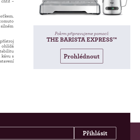
chtít –
 brčkem.
 tomuto
 silném
Pokrm připravujeme pomocí:
THE BARISTA EXPRESS™
řístroj
 ohlídá
abilitu
Prohlédnout
 kávu s
stavení
Přihlásit