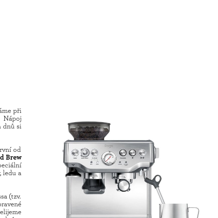
váme při
. Nápoj
h dnů si
první od
d Brew
peciální
, ledu a
sa (tzv.
ipravené
řelijeme