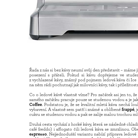
Řada z nás si bez kávy neumí svůj den představit – máme j
posezení s přáteli. Pokud si kávu dopřejeme ve stud
z vychlazené kávy, známý pod pojmem ledová káva či Ice C
na něm rádi pochutnají jak milovníci kávy, tak i příležitos
Co o ledové kávě vlastně víme? Pro začátek asi jen to, ž
samého začátku pracuje pouze se studenou vodou a je ja
Coffee
. Podstatou je, že se kvalitní mletá káva nechá lo
vybavení. A vlastně sem patří i známé a oblíbené
frappé
,
cukru se studenou vodou a pak se zalije malou trochou ml
Druhá cesta vychází z horké kávy, která se následně chladí
café freddo) i affogato čili ledová káva se zmrzlinou. Obe
espresso
. Nejjednodušší variantu nabízí příprava ledové