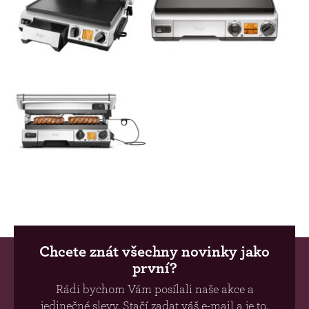
Chcete znát všechny novinky jako
první?
Rádi bychom Vám posílali naše akce a
jedinečné slevy. Stačí zadat váš e-mail a je to.