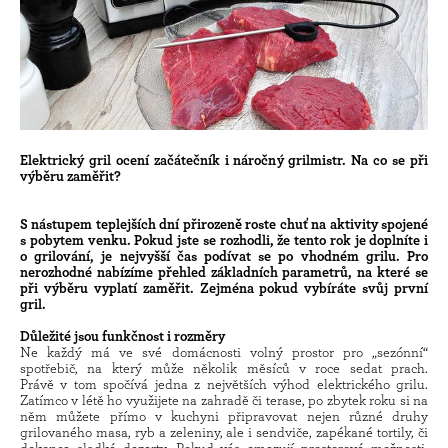
Elektrický gril ocení začátečník i náročný grilmistr. Na co se při
výběru zaměřit?
S nástupem teplejších dní přirozeně roste chuť na aktivity spojené
s pobytem venku. Pokud jste se rozhodli, že tento rok je doplníte i
o grilování, je nejvyšší čas podívat se po vhodném grilu. Pro
nerozhodné nabízíme přehled základních parametrů, na které se
při výběru vyplatí zaměřit. Zejména pokud vybíráte svůj první
gril.
Důležité jsou funkčnost i rozměry
Ne každý má ve své domácnosti volný prostor pro „sezónní“
spotřebič, na který může několik měsíců v roce sedat prach.
Právě v tom spočívá jedna z největších výhod elektrického grilu.
Zatímco v létě ho využijete na zahradě či terase, po zbytek roku si na
něm můžete přímo v kuchyni připravovat nejen různé druhy
grilovaného masa, ryb a zeleniny, ale i sendviče, zapékané tortily, či