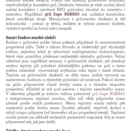
dokonce sladké dezerty. Pokud vás omezují prostorové možnosti,
nejvhodnější je kontaktní gril. Ideálním řešením je však model, který
nabízí kontaktní i otevřené BBQ grilování, vhodné do interiéru i
exteriéru. Například
gril Sage BGR820
má unikátní konstrukci,
která umožňuje oboje. Manipulace s grilovacími deskami je též
jednoduchá – pokud je třeba, můžete je vybrat pomocí tlačítek,
vyměnit spodní za horní nebo naopak.
Smart funkce mnohé ulehčí
Radost z grilování může lehce pokazit připálené či nerovnoměrně
propečené jídlo. Také z tohoto důvodu je elektrický gril vhodnější
volbou, zejména když je vybavený inteligentními technologiemi,
které vám pomůžou překonat nejčastější nástrahy grilování. Velmi
užitečné jsou například senzory v grilovacích deskách, jež detekují
změnu teploty při položení chladnějšího pokrmu na gril a tento
pokles následně vyrovnávají zvýšením toku tepla v dané oblasti.
Teplota na grilovacích deskách se díky tomu rychle vyrovná na
nastavenou hodnotu a výsledek grilování už neohrozí. Pokud chcete
na grilu připravovat různé druhy masa a s různým stupněm
propečení, důležité je mít pod palcem i teplotu samotného masa.
V takovém případě je dobrou volbou prémiový
gril Sage BGR840
s integrovanou teplotní sondou, díky níž vždy připravíte maso
přesně podle svých preferencí. Menu teplotní sondy nabízí pět
nastavení podle druhu masa (hovězí, jehněčí, vepřové, kuřecí a
ryby) a typu přípravy (od krvavého až po propečený steak). Teplotní
sonda potom na základě zadaných parametrů rozpozná, kdy je maso
připravené tak, jak jste chtěli.