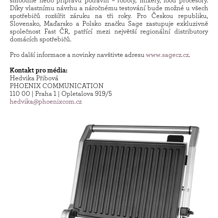
smoothie nebo přípravu potravin – roboty, mixéry, food procesory.
Díky vlastnímu návrhu a náročnému testování bude možné u všech
spotřebičů rozšířit záruku na tři roky. Pro Českou republiku,
Slovensko, Maďarsko a Polsko značku Sage zastupuje exkluzivně
společnost Fast ČR, patřící mezi největší regionální distributory
domácích spotřebičů.
Pro další informace a novinky navštivte adresu
www.sagecz.cz
.
Kontakt pro média:
Hedvika Přibová
PHOENIX COMMUNICATION
110 00 | Praha 1 | Opletalova 919/5
hedvika@phoenixcom.cz