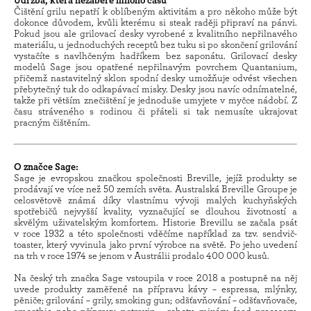
Údržba, která nezabere mnoho času
Čištění grilu nepatří k oblíbeným aktivitám a pro někoho může být
dokonce důvodem, kvůli kterému si steak raději připraví na pánvi.
Pokud jsou ale grilovací desky vyrobené z kvalitního nepřilnavého
materiálu, u jednoduchých receptů bez tuku si po skončení grilování
vystačíte s navlhčeným hadříkem bez saponátu. Grilovací desky
modelů Sage jsou opatřené nepřilnavým povrchem Quantanium,
přičemž nastavitelný sklon spodní desky umožňuje odvést všechen
přebytečný tuk do odkapávací misky. Desky jsou navíc odnímatelné,
takže při větším znečištění je jednoduše umyjete v myčce nádobí. Z
času stráveného s rodinou či přáteli si tak nemusíte ukrajovat
pracným čištěním.
O značce Sage:
Sage je evropskou značkou společnosti Breville, jejíž produkty se
prodávají ve více než 50 zemích světa. Australská Breville Groupe je
celosvětově známá díky vlastnímu vývoji malých kuchyňských
spotřebičů nejvyšší kvality, vyznačující se dlouhou životností a
skvělým uživatelským komfortem. Historie Brevillu se začala psát
v roce 1932 a této společnosti vděčíme například za tzv. sendvič-
toaster, který vyvinula jako první výrobce na světě. Po jeho uvedení
na trh v roce 1974 se jenom v Austrálii prodalo 400 000 kusů.
Na český trh značka Sage vstoupila v roce 2018 a postupně na něj
uvede produkty zaměřené na přípravu kávy – espressa, mlýnky,
pěniče; grilování – grily, smoking gun; odšťavňování – odšťavňovače,