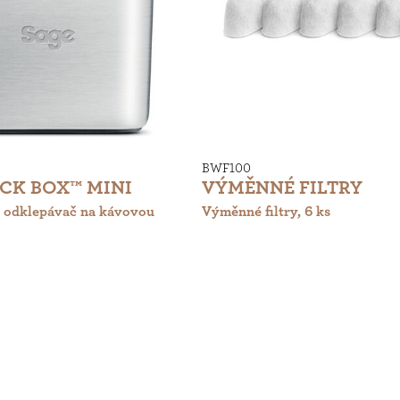
BWF100
CK BOX™ MINI
VÝMĚNNÉ FILTRY
 odklepávač na kávovou
Výměnné filtry, 6 ks