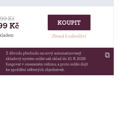
99 Kč
KOUPIT
99 Kč
kladem
Ihned k odeslání
Z důvodu přechodu na nový automatizovaný
skladový systém může náš sklad do 10. 8. 2026
fungovat v omezeném režimu, a proto může dojít
ke zpoždění některých objednávek.