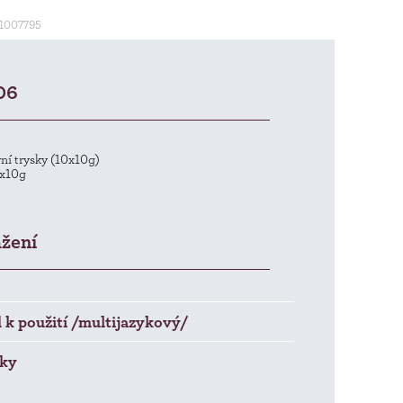
1007795
06
rní trysky (10x10g)
0x10g
ažení
k použití /multijazykový/
ky