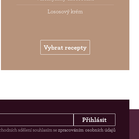
Lososový krém
Vybrat recepty
Přihlásit
chodních sdělení souhlasím se
zpracováním osobních údajů