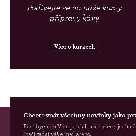
Podívejte se na naše kurzy
přípravy kávy
Více o kurzech
Chcete znát všechny novinky jako pr
Rádi bychom Vám posílali naše akce a jedinečn
Stačí zadat váš e-mail a je to.