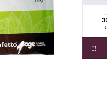
4
3
S
!!