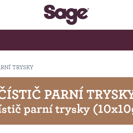
ARNÍ TRYSKY
ČÍSTIČ PARNÍ TRYSK
ístič parní trysky (10x10