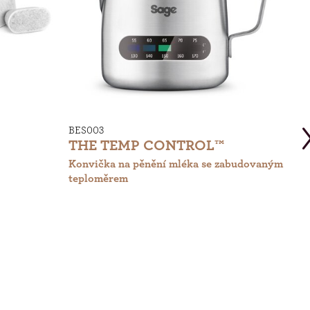
BES003
BES
THE TEMP CONTROL™
FI
Konvička na pěnění mléka se zabudovaným
Vodn
teploměrem