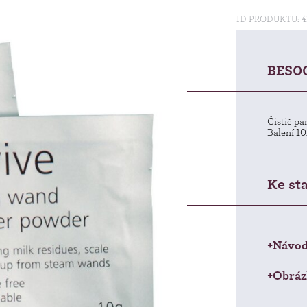
ID PRODUKTU: 4
BES0
Čistič pa
Balení 1
Ke st
+Návod 
+Obráz