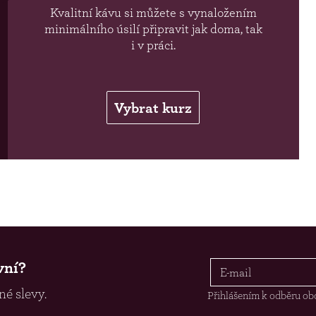
Kvalitní kávu si můžete s vynaložením
minimálního úsilí připravit jak doma, tak
i v práci.
Vybrat kurz
vní?
é slevy.
Přihlášením k odběru ob