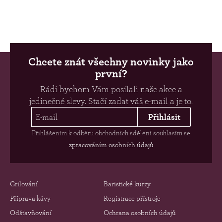
Chcete znát všechny novinky jako
první?
Rádi bychom Vám posílali naše akce a
jedinečné slevy. Stačí zadat váš e-mail a je to.
Přihlásit
Přihlášením k odběru obchodních sdělení souhlasím se
zpracováním osobních údajů
Grilování
Baristické kurzy
Příprava kávy
Registrace přístroje
Odšťavňování
Ochrana osobních údajů