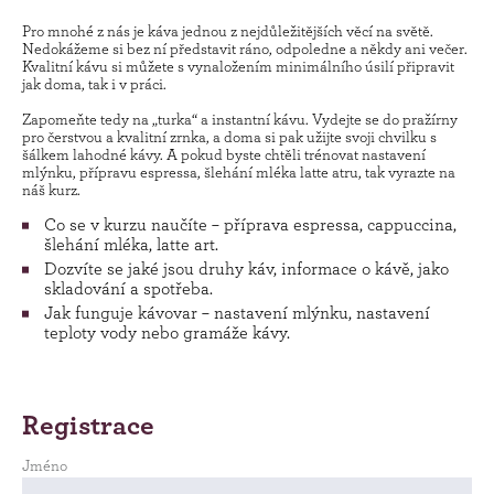
Pro mnohé z nás je káva jednou z nejdůležitějších věcí na světě.
Nedokážeme si bez ní představit ráno, odpoledne a někdy ani večer.
Kvalitní kávu si můžete s vynaložením minimálního úsilí připravit
jak doma, tak i v práci.
Zapomeňte tedy na „turka“ a instantní kávu. Vydejte se do pražírny
pro čerstvou a kvalitní zrnka, a doma si pak užijte svoji chvilku s
šálkem lahodné kávy. A pokud byste chtěli trénovat nastavení
mlýnku, přípravu espressa, šlehání mléka latte atru, tak vyrazte na
náš kurz.
Co se v kurzu naučíte – příprava espressa, cappuccina,
šlehání mléka, latte art.
Dozvíte se jaké jsou druhy káv, informace o kávě, jako
skladování a spotřeba.
Jak funguje kávovar – nastavení mlýnku, nastavení
teploty vody nebo gramáže kávy.
Registrace
Jméno