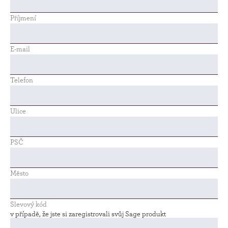
Příjmení
E-mail
Telefon
Ulice
PSČ
Město
Slevový kód
v případě, že jste si zaregistrovali svůj Sage produkt